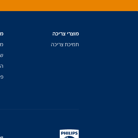
מוצרי צריכה
מו
תמיכת צריכה
מו
שי
הת
פת
יצ