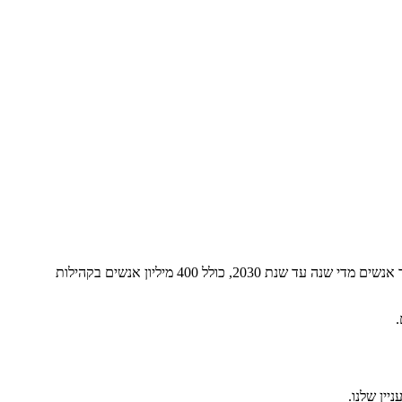
בפיליפס, המטרה שלנו היא לשפר את בריאותם ואיכות חייהם של אנשים באמצעות חדשנות משמעותית. אנו שואפים לשפר את חייהם של 2.5 מיליארד אנשים מדי שנה עד שנת 2030, כולל 400 מיליון אנשים בקהילות
.
יין שלנו.