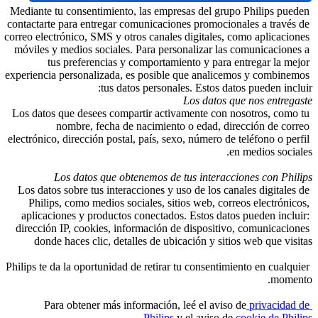
Mediante tu consentimiento, las empresas del grupo Philips pue
contactarte para entregar comunicaciones promocionales a través
correo electrónico, SMS y otros canales digitales, como aplicacio
móviles y medios sociales. Para personalizar las comunicacione
tus preferencias y comportamiento y para entregar la me
experiencia personalizada, es posible que analicemos y combine
tus datos personales. Estos datos pueden incl
Los datos que nos entreg
Los datos que desees compartir activamente con nosotros, como
nombre, fecha de nacimiento o edad, dirección de cor
electrónico, dirección postal, país, sexo, número de teléfono o per
en medios socia
Los datos que obtenemos de tus interacciones con Phi
Los datos sobre tus interacciones y uso de los canales digitales
Philips, como medios sociales, sitios web, correos electrónic
aplicaciones y productos conectados. Estos datos pueden inclu
dirección IP, cookies, información de dispositivo, comunicacio
donde haces clic, detalles de ubicación y sitios web que vis
Philips te da la oportunidad de retirar tu consentimiento en cualqu
mome
Para obtener más información, leé el aviso de
 privacidad
.
Philips
 y el aviso de 
cookie de Phi