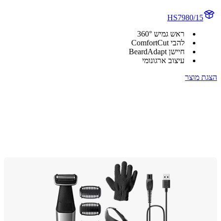
HS7980/15
ראש גמיש 360°
להבי ComfortCut
חיישן BeardAdapt
עיצוב ארגונומי
 מוצר