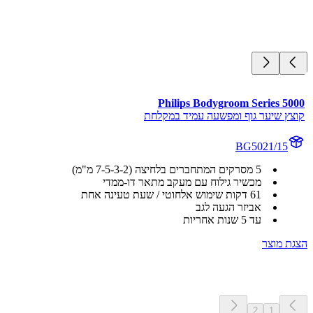
Philips Bodygroom Series 5
ץ שיער גוף ומפשעה עמיד במקלחת
BG5021/15
5 מסרקים המתחברים בלחיצה (2-‏3-‏5-‏7 מ"מ)
מכשיר גילוח עם מעקב מתאר דו-ממדי
61 דקות שימוש אלחוטי / שעת טעינה אחת
אביזר הגעה לגב
עד 5 שנות אחריות
 מוצר
2
1