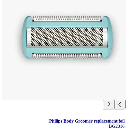
Philips Body Groomer replacement f
BG2