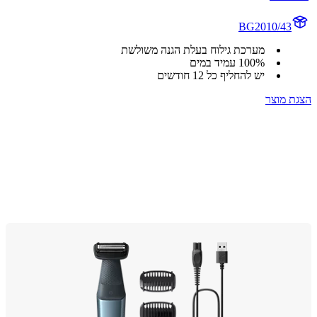
BG2010/43
מערכת גילוח בעלת הגנה משולשת
‎100% עמיד במים
יש להחליף כל 12 חודשים
 מוצר