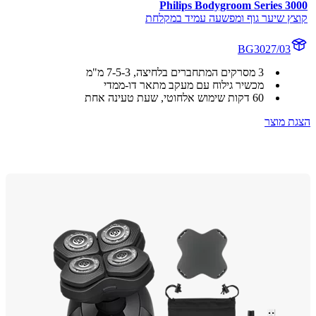
Philips Bodygroom Series 3
ץ שיער גוף ומפשעה עמיד במקלחת
BG3027/03
3 מסרקים המתחברים בלחיצה, ‏3-‏5-‏7 מ"מ
מכשיר גילוח עם מעקב מתאר דו-ממדי
60 דקות שימוש אלחוטי, שעת טעינה אחת
 מוצר