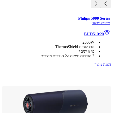
Philips 5000 Se
בש שיער
BHD510/20
2300W
טכנולוגיית ThermoShield
פי 8 יונים*
3 הגדרות חימום ו-2 הגדרות מהירות
 מוצר