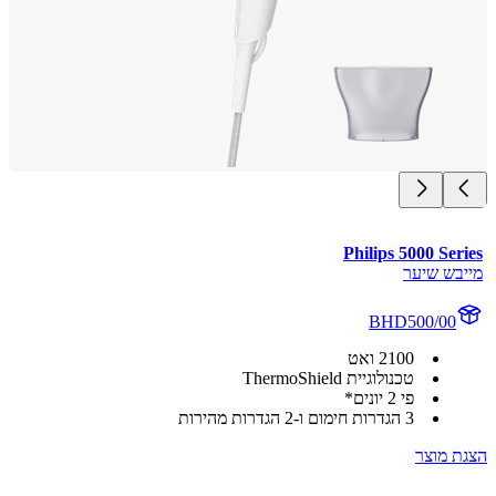
Philips 5000 Se
בש שיער
BHD500/00
2100 ואט
טכנולוגיית ThermoShield
פי 2 יונים*
3 הגדרות חימום ו-2 הגדרות מהירות
 מוצר