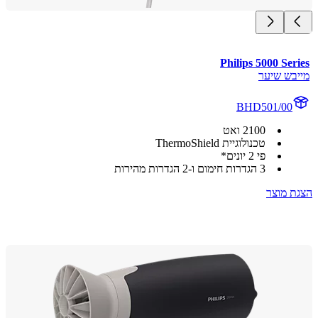
Philips 5000 Se
בש שיער
BHD501/00
2100 ואט
טכנולוגיית ThermoShield
פי 2 יונים*
3 הגדרות חימום ו-2 הגדרות מהירות
 מוצר