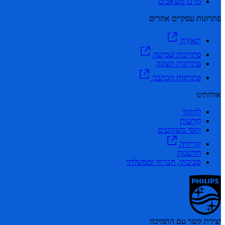
מרכז משאבים
פתרונות עסקיים אחרים
תְאוּרָה
פתרונות שמיעה
פתרונות תצוגה
פתרונות הכתבה
אודותינו
לחקור
חֲדָשׁוֹת
יחסי משקיעים
קריירה
חדשנות
סביבתי, חברתי וממשלתי
יצירת קשר עם התמיכה