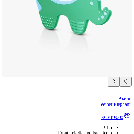
Av
Teether Eleph
SCF199/00
3m+
Front, middle and back teeth