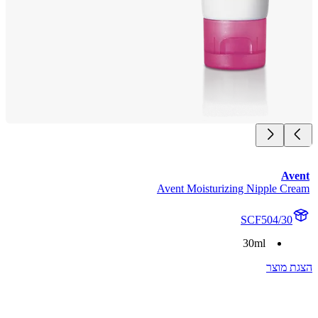
Av
Avent Moisturizing Nipple Cr
SCF504/30
30ml
 מוצר