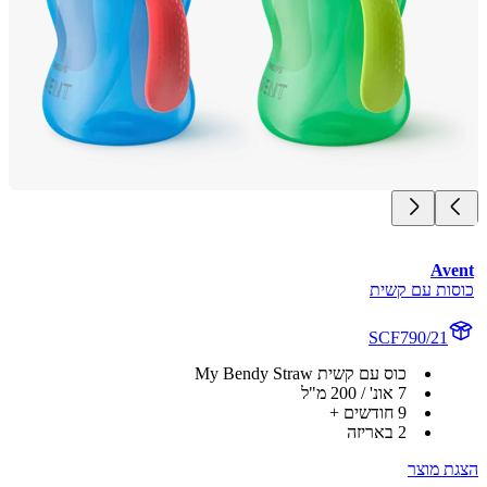
Av
ות עם קשית
SCF790/21
כוס עם קשית My Bendy Straw
7 אונ' / 200 מ"ל
9 חודשים +
2 באריזה
 מוצר