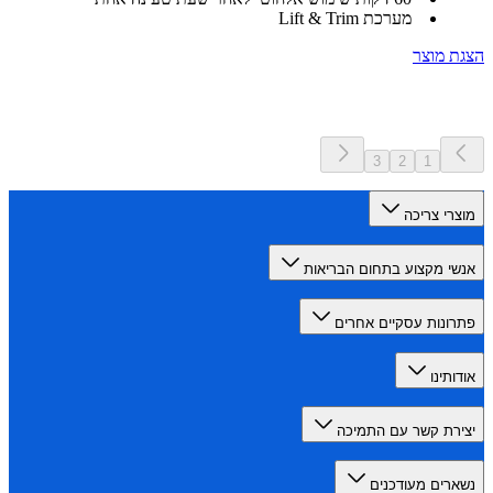
מערכת Lift & Trim
 מוצר
3
2
1
רי צריכה
י מקצוע בתחום הבריאות
ונות עסקיים אחרים
תינו
רת קשר עם התמיכה
רים מעודכנים