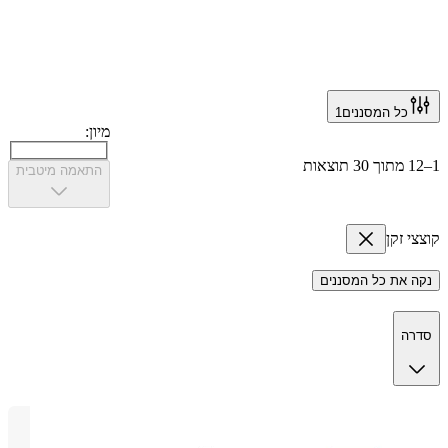
כל המסננים
1
מיון:
התאמה מיטבית
י זקן
 את כל המסננים
ה