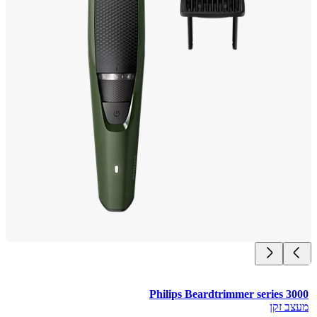
Philips Beardtrimmer series 3
ב זקן