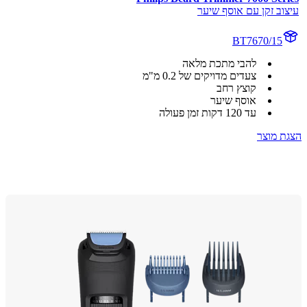
וב זקן עם אוסף שיער
BT7670/15
להבי מתכת מלאה
צעדים מדויקים של 0.2 מ"מ
קוצץ רחב
אוסף שיער
עד 120 דקות זמן פעולה
 מוצר