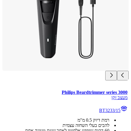
Philips Beardtrimmer series 3
ב זקן
BT3233/15
רמת דיוק 0.5 מ"מ
להבים בעלי השחזה עצמית
60 דקות שימוש אלחוטי לאחר שעת טעינה אחת