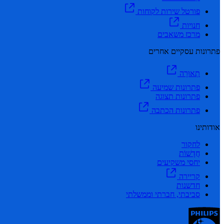
פורטל שירות לקוחות
חנויות
מרכז משאבים
פתרונות עסקיים אחרים
תְאוּרָה
פתרונות שמיעה
פתרונות תצוגה
פתרונות הכתבה
אודותינו
לחקור
חֲדָשׁוֹת
יחסי משקיעים
קריירה
חדשנות
סביבתי, חברתי וממשלתי