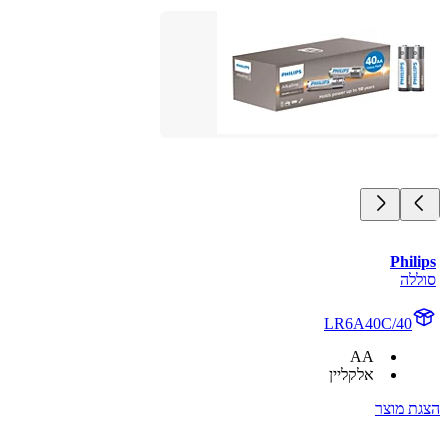
Philips
סוללה
LR6A40C/40
AA
אלקליין
הצגת מוצר