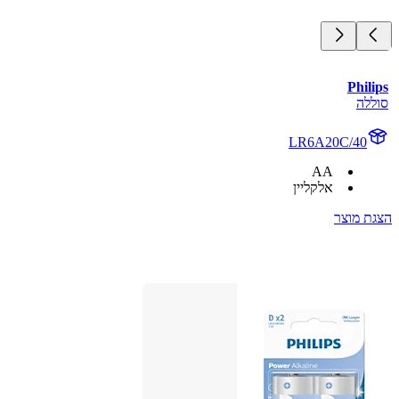
Philips
סוללה
LR6A20C/40
AA
אלקליין
הצגת מוצר