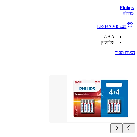
Philips
סוללה
LR03A20C/40
AAA
אלקליין
הצגת מוצר