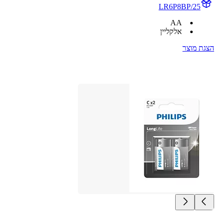
LR6P8BP/25
AA
אלקליין
הצגת מוצר