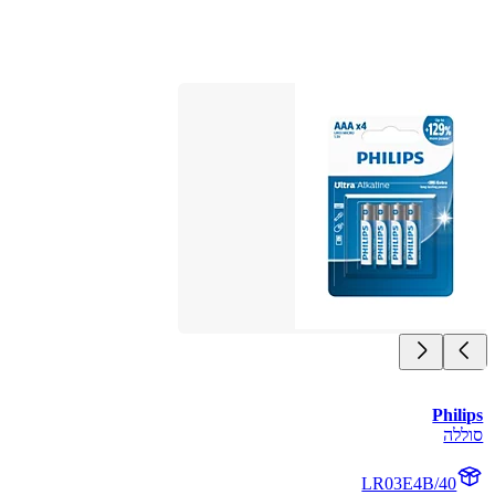
Philips
סוללה
LR03E4B/40