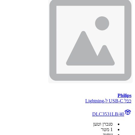
Philips
כבל USB-C ל-Lightning
DLC3531LB/40
סנכרן וטען
1 מטר
שחור