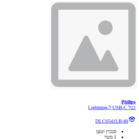
Philips
כבל USB-C ל-Lightning
DLC6541LB/40
סנכרן וטען
1 מטר