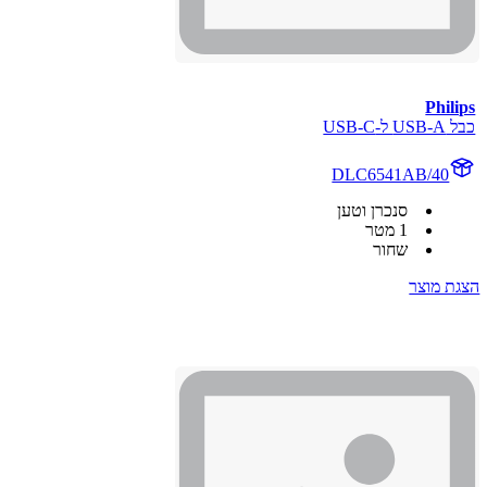
Philips
כבל USB-A ל-USB-C
DLC6541AB/40
סנכרן וטען
1 מטר
שחור
הצגת מוצר