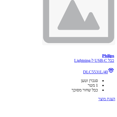
Philips
כבל USB-C ל-Lightning
DLC5531L/40
סנכרן וטען
1 מטר
כבל שחור מסוכך
הצגת מוצר