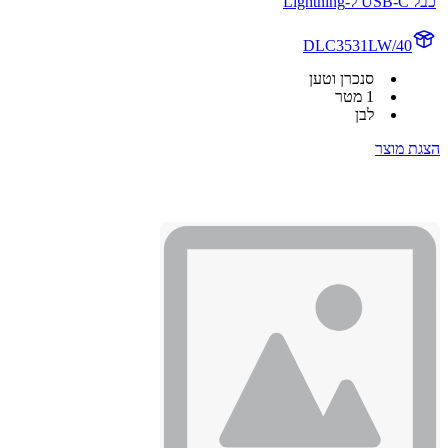
כבל USB-C ל-Lightning
DLC3531LW/40
סנכרן וטען
1 מטר
לבן
הצגת מוצר