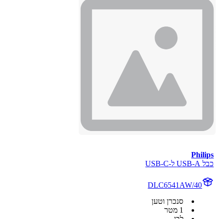
Philips
כבל USB-A ל-USB-C
DLC6541AW/40
סנכרן וטען
1 מטר
לבן