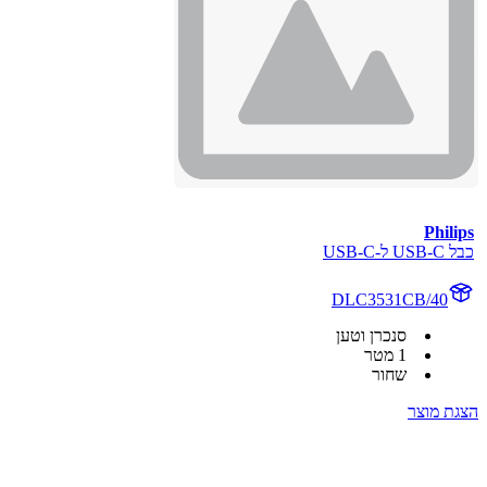
Philips
כבל USB-C ל-USB-C
DLC3531CB/40
סנכרן וטען
1 מטר
שחור
הצגת מוצר