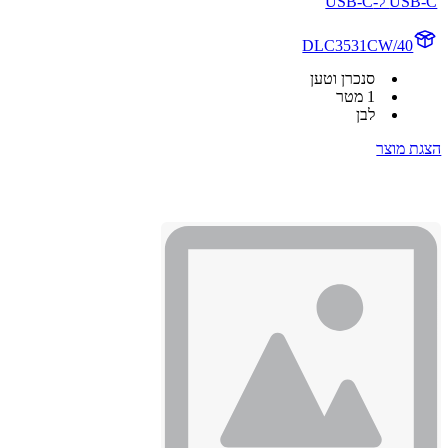
USB-C ל-USB-C
DLC3531CW/40
סנכרן וטען
1 מטר
לבן
הצגת מוצר