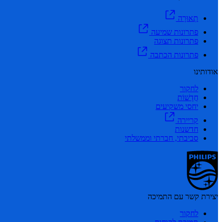
תְאוּרָה
פתרונות שמיעה
פתרונות תצוגה
פתרונות הכתבה
אודותינו
לחקור
חֲדָשׁוֹת
יחסי משקיעים
קריירה
חדשנות
סביבתי, חברתי וממשלתי
יצירת קשר עם התמיכה
לחקור