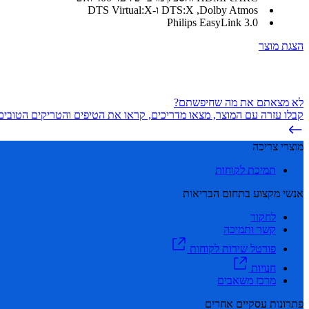
Dolby Atmos, ‏DTS:X ו-DTS Virtual:X
Philips EasyLink 3.0
הצגת מוצר
לא מצאתם את מה שחיפשתם?
קבלו עזרה עם המוצר, מצאו מדריכים, קראו את הטיפים והטריקים הטובים 
מוצרי צריכה
תמיכת לקוחות
אנשי מקצוע בתחום הבריאות
לחקור
קשר ותמיכה
פורטל שירות לקוחות
חנויות
מרכז משאבים
פתרונות עסקיים אחרים