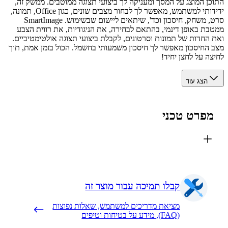
ן המוצג על המסך ומעניקה לך ביצועי תצוגה ממוטבים. ממשק זה,
ידידותי למשתמש, מאפשר לך לבחור מצבים שונים, כגון Office, תמונה,
סרט, משחק, חיסכון וכד', שיתאים ליישום שבשימוש. SmartImage
ת באופן דינמי, בהתאם לבחירה, את הניגודיות, את רווית הצבע
החדות של תמונות וסרטונים, לקבלת ביצועי תצוגה אולטימטיביים.
החיסכון מאפשר לך חיסכון משמעותי בחשמל. הכול בזמן אמת, תוך
ה על לחצן יחיד!
הצג עוד
פרט טכני
קבלו תמיכה עבור מוצר זה
מציאת מדריכים למשתמש, שאלות נפוצות
(FAQ), מידע על בטיחות וטיפים