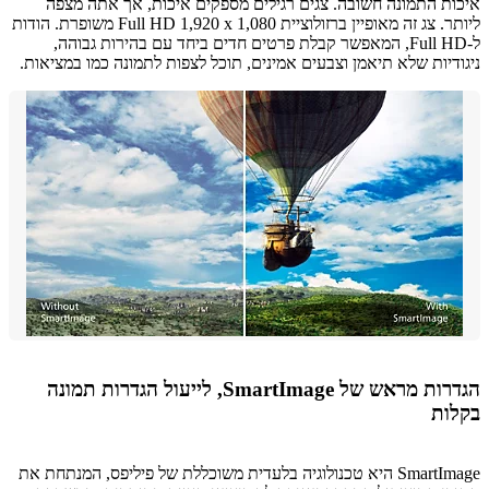
ת התמונה חשובה. צגים רגילים מספקים איכות, אך אתה מצפה
ליותר. צג זה מאופיין ברזולוציית Full HD 1,920 x 1,080 משופרת. הודות
ל-Full HD, המאפשר קבלת פרטים חדים ביחד עם בהירות גבוהה,
דיות שלא תיאמן וצבעים אמינים, תוכל לצפות לתמונה כמו במציאות.
הגדרות מראש של SmartImage, לייעול הגדרות תמונה
ות
SmartImage היא טכנולוגיה בלעדית משוכללת של פיליפס, המנתחת את