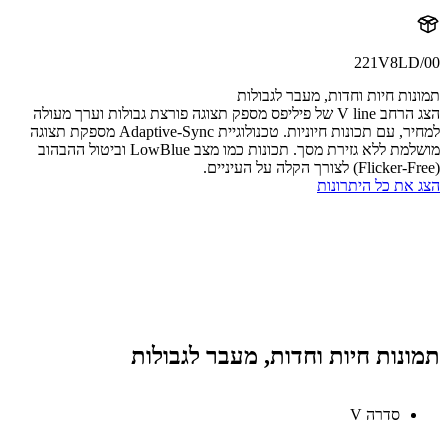
221V8LD
ות חיות וחדות, מעבר לגבולות
הצג הרחב V line של פיליפס מספק תצוגה פורצת גבולות וערך מעולה
למחיר, עם תכונות חיוניות. טכנולוגיית Adaptive-Sync מספקת תצוגה
מושלמת ללא גזירת מסך. תכונות כמו מצב LowBlue וביטול ההבהוב
את כל היתרונות
נות חיות וחדות, מעבר לגבולות
סדרה V