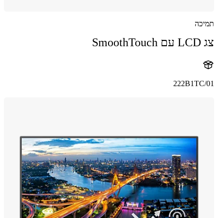
כה
Sm
222B1TC