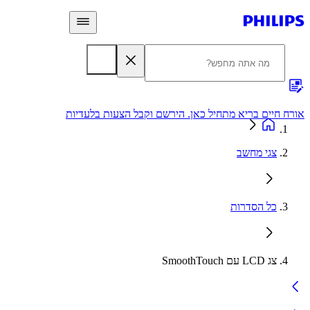
 חיים בריא מתחיל כאן. הירשם וקבל הצעות בלעדיות
אחריות
צגי מחשב
כל הסדרות
צג LCD עם SmoothTouch