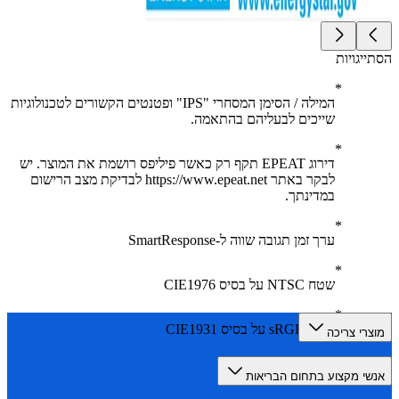
יגויות
המילה / הסימן המסחרי "IPS" ופטנטים הקשורים לטכנולוגיות
שייכים לבעליהם בהתאמה.
דירוג EPEAT תקף רק כאשר פיליפס רושמת את המוצר. יש
לבקר באתר https://www.epeat.net לבדיקת מצב הרישום
במדינתך.
ערך זמן תגובה שווה ל-SmartResponse
שטח NTSC על בסיס CIE1976
שטח sRGB על בסיס CIE1931
רי צריכה
י מקצוע בתחום הבריאות