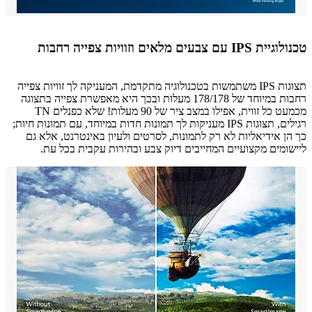
ם צבעים מלאים וזוויות צפייה רחבות
תצוגות IPS משתמשות בטכנולוגיה מתקדמת, המעניקה לך זוויות צפייה
רחבות במיוחד של 178/178 מעלות ובכך היא מאפשרת צפייה בתצוגה
מכמעט כל זווית, אפילו במצב ציר של 90 מעלות! שלא כפנלים TN
רגילים, תצוגות IPS מעניקות לך תמונות חדות במיוחד, עם תמונות חיות;
ן אידיאליות לא רק לתמונות, לסרטים ולעיון באינטרנט, אלא גם
ומים מקצועיים המחייבים דיוק צבע ובהירות עקבית בכל עת.