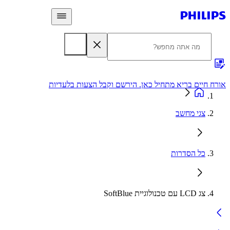
 חיים בריא מתחיל כאן. הירשם וקבל הצעות בלעדיות
אחריות
צגי מחשב
כל הסדרות
צג LCD עם טכנולוגיית SoftBlue