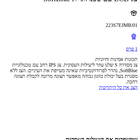
223S7EJMB
ות אמינות וחיוניות
צג מסדרה S שלנו עוזר ליעילות העסקית. צג IPS רחב עם טכנולוגיית
SoftBlue, נהדר לפרודוקטיביות שאינה מעייפת את העיניים. הצג ללא
ת בעל יכולת כוונון גבוהה מאפשר תצוגה מרובה לקבלת תצוגה
.
את כל היתרונות
פרות את היעילות העסקית