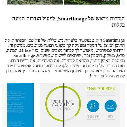
הגדרות מראש של SmartImage, לייעול הגדרות תמונה
ות
SmartImage היא טכנולוגיה בלעדית משוכללת של פיליפס, המנתחת את
ן המוצג על המסך ומעניקה לך ביצועי תצוגה ממוטבים. ממשק זה,
ידידותי למשתמש, מאפשר לך לבחור מצבים שונים, כגון Office, תמונה,
סרט, משחק, חיסכון וכד', שיתאים ליישום שבשימוש. SmartImage
ת באופן דינמי, בהתאם לבחירה, את הניגודיות, את רווית הצבע
החדות של תמונות וסרטונים, לקבלת ביצועי תצוגה אולטימטיביים.
החיסכון מאפשר לך חיסכון משמעותי בחשמל. הכול בזמן אמת, תוך
ה על לחצן יחיד!