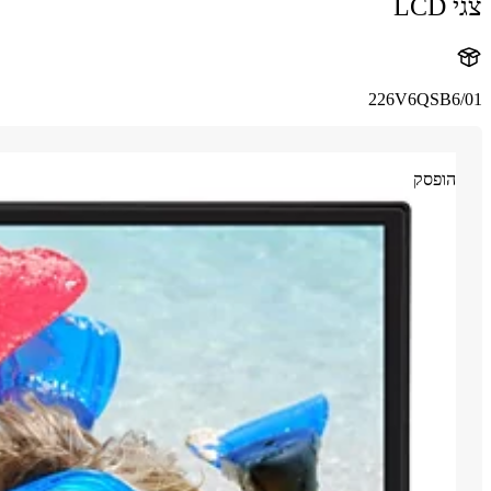
צגי LCD
226V6QSB6/01
הופסק