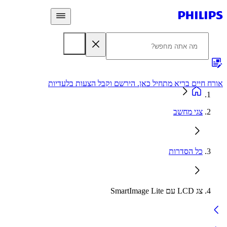
 חיים בריא מתחיל כאן. הירשם וקבל הצעות בלעדיות
אחריות
צגי מחשב
כל הסדרות
צג LCD עם SmartImage Lite