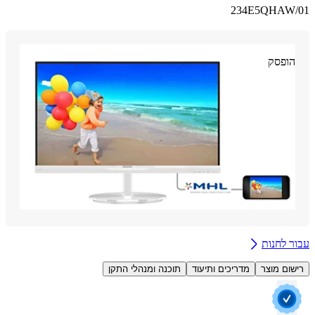
234E5QHAW
ופסק
 לחנות
ום מוצר
מדריכים ותיעוד
תוכנה ומנהלי התקן