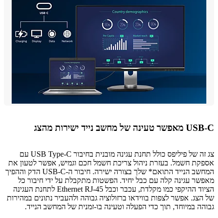
של מחשב נייד ישירות מהצג
צג זה של פיליפס כולל תחנת עגינה מובנית בחיבור USB Type-C עם
ת חשמל. בעזרת ניהול צריכת חשמל חכם וגמיש, אפשר לטעון את
המחשב הנייד התואם* שלך בצורה ישירה. חיבור ה-USB-C הדק וההפיך
ר עגינה קלה עם כבל יחיד. הפשטות מתקבלת על ידי חיבור כל
הציוד ההיקפי כמו מקלדת, עכבר וכבל Ethernet RJ-45 לתחנת העגינה
צג. אפשר לצפות בווידאו ברזולוציה גבוהה ולהעביר נתונים במהירות
ה במיוחד, תוך כדי הפעלה וטעינה בו-זמנית של המחשב הנייד.