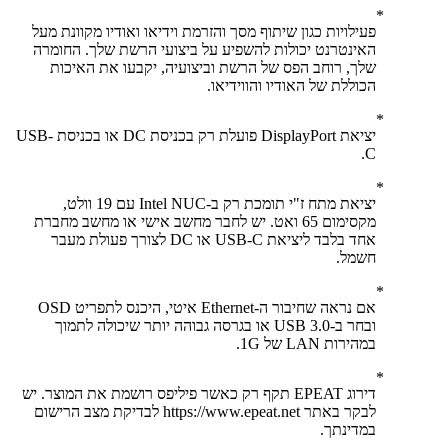
פעילויות כגון שיתוף מסך והזרמת וידיאו ואודיו מקוונת מעל
האינטרנט יכולות להשפיע על ביצועי הרשת שלך. החומרה
שלך, רוחב הפס של הרשת וביצועיה, יקבעו את האיכות
הכוללת של האודיו והווידיאו.
יציאת DisplayPort פועלת רק בכניסת DC או בכניסת USB-
C.
יציאת מתח ז"י תומכת רק ב-Intel NUC עם 19 וולט,
מקסימום 65 ואט. יש לחבר מחשב אישי או מחשב מחברת
אחד בלבד ליציאת USB-C או DC לצורך פעולת מעבר
חשמל.
אם נראה שחיבור ה-Ethernet איטי, היכנס לתפריט OSD
ובחר ב-USB 3.0 או בגרסה גבוהה יותר שיכולה לתמוך
במהירות LAN של 1G.
דירוג EPEAT תקף רק כאשר פיליפס רושמת את המוצר. יש
לבקר באתר https://www.epeat.net לבדיקת מצב הרישום
במדינתך.