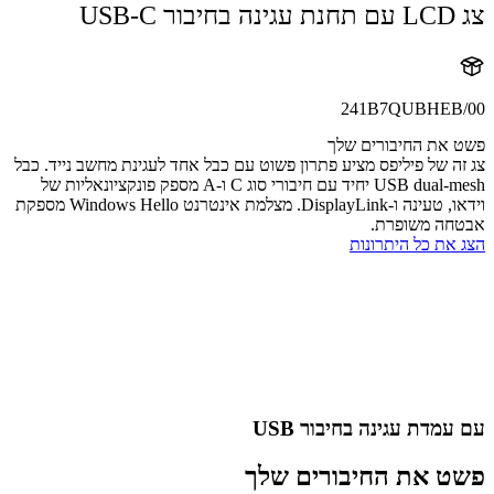
USB
241B7QUBHEB
את החיבורים שלך
ה של פיליפס מציע פתרון פשוט עם כבל אחד לעגינת מחשב נייד. כבל
USB dual-mesh יחיד עם חיבורי סוג C ו-A מספק פונקציונאליות של
וידאו, טעינה ו-DisplayLink. מצלמת אינטרנט Windows Hello מספקת
חה משופרת.
את כל היתרונות
מדת עגינה בחיבור USB
 את החיבורים שלך