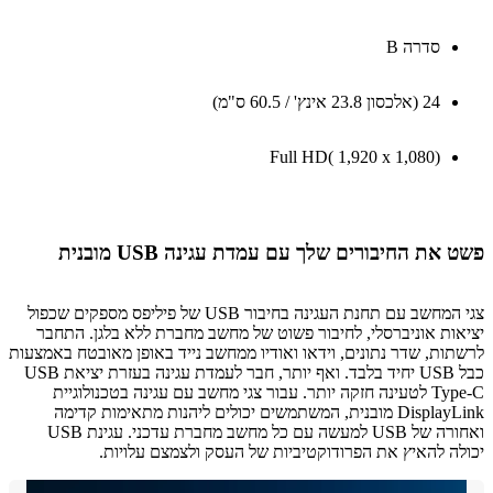
סדרה B
24 ‏(אלכסון 23.8 אינץ' / 60.5 ס"מ)
Full HD( 1,920‎ x ‎1,080)
את החיבורים שלך עם עמדת עגינה USB מובנית
צגי המחשב עם תחנת העגינה בחיבור USB של פיליפס מספקים שכפול
ות אוניברסלי, לחיבור פשוט של מחשב מחברת ללא בלגן. התחבר
ות, שדר נתונים, וידאו ואודיו ממחשב נייד באופן מאובטח באמצעות
כבל USB יחיד בלבד. ואף יותר, חבר לעמדת עגינה בעזרת יציאת USB
Type-C לטעינה חזקה יותר. עבור צגי מחשב עם עגינה בטכנולוגיית
DisplayLink מובנית, המשתמשים יכולים ליהנות מתאימות קדימה
ואחורה של USB למעשה עם כל מחשב מחברת עדכני. עגינת USB
ה להאיץ את הפרודוקטיביות של העסק ולצמצם עלויות.