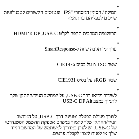
המילה / הסימן המסחרי "IPS" ופטנטים הקשורים לטכנולוגיות
שייכים לבעליהם בהתאמה.
הרזולוציה המרבית תקפה לקלט USB-C‏, DP או HDMI.
ערך זמן תגובה שווה ל-SmartResponse
שטח NTSC על בסיס CIE1976
שטח sRGB על בסיס CIE1931
לשידור וידיאו דרך USB-C, על המחשב הנייד/ההתקן שלך
לתמוך במצב USB-C DP Alt
לצורך פעולת הפעלה וטעינה דרך USB-C, על המחשב
הנייד/ההתקן שלך לתמוך במפרט אספקת החשמל הסטנדרטי
של USB-C. יש לעיין במדריך למשתמש של המחשב הנייד
שלך או לפנות ליצרן לקבלת פרטים.