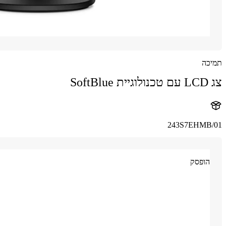
תמיכה
צג LCD עם טכנולוגיית SoftBlue
243S7EHMB/01
הופסק