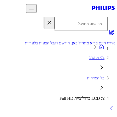
 חיים בריא מתחיל כאן. הירשם וקבל הצעות בלעדיות
אחריות
צגי מחשב
כל הסדרות
צג LCD ברזולוציית Full HD