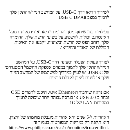
לשידור וידיאו דרך USB-C, על המחשב הנייד/ההתקן שלך
לתמוך במצב USB-C DP Alt
פעילויות כגון שיתוף מסך והזרמת וידיאו ואודיו מקוונת מעל
האינטרנט יכולות להשפיע על ביצועי הרשת שלך. החומרה
שלך, רוחב הפס של הרשת וביצועיה, יקבעו את האיכות
הכוללת של האודיו והווידיאו.
לצורך פעולת הפעלה וטעינה דרך USB-C, על המחשב
הנייד/ההתקן שלך לתמוך במפרט אספקת החשמל הסטנדרטי
של USB-C. יש לעיין במדריך למשתמש של המחשב הנייד
שלך או לפנות ליצרן לקבלת פרטים.
אם נראה שחיבור ה-Ethernet איטי, היכנס לתפריט OSD
ובחר ב-USB 3.0 או בגרסה גבוהה יותר שיכולה לתמוך
במהירות LAN של 1G.
האחריות ל-5 שנים היא אחריות מוגבלת מזיומתו של היצרן.
היא תקפה רק במדינות המפורטות בעמוד זה
https://www.philips.co.uk/c-e/so/monitors/tco-certified-