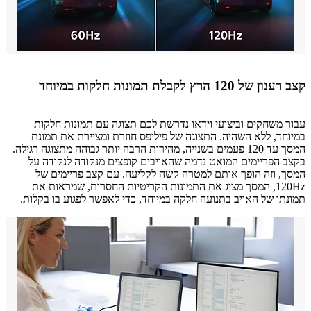
ל 120 הרץ לקבלת תמונות חלקות במיוחד
 משחקים וביצועי וידאו נדרשת לכם תצוגה עם תמונות חלקות
חד, ללא השהיה. התצוגה של פיליפס חוזרת ומציירת את תמונת
המסך עד 120 פעמים בשנייה, מהירות הרבה יותר גבוהה מתצוגה רגילה.
 הפריימים המואט נדמה שהאויבים קופצים מנקודה לנקודה על
, וזה הופך אותם למטרה קשה לקליעה. עם קצב פריימים של
120Hz, המסך מציג את התמונות הקריטיות החסרות, שמראות את
תו של האויב בתנועה חלקה במיוחד, כדי לאפשר לפגוע בו בקלות.