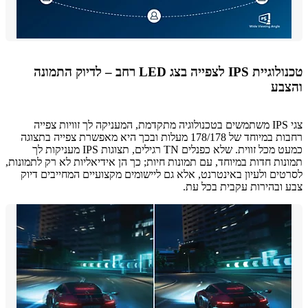
טכנולוגיית IPS לצפייה בצג LED רחב – לדיוק התמונה
בע
צגי IPS משתמשים בטכנולוגיה מתקדמת, המעניקה לך זוויות צפייה
רחבות במיוחד של 178/178 מעלות ובכך היא מאפשרת צפייה בתצוגה
כמעט מכל זווית. שלא כפנלים TN רגילים, תצוגות IPS מעניקות לך
ות חדות במיוחד, עם תמונות חיות; כך הן אידיאליות לא רק לתמונות,
ים ולעיון באינטרנט, אלא גם ליישומים מקצועיים המחייבים דיוק
ובהירות עקבית בכל עת.