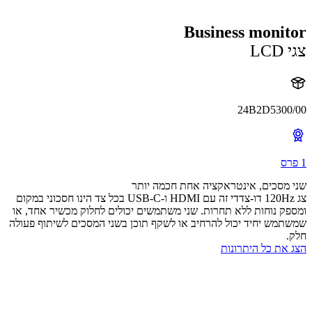
Business moni
L
24B2D5300
מסכים, אינטראקציה אחת חכמה יותר
צג 120Hz דו-צדדי זה עם HDMI ו-USB-C בכל צד הינו חסכוני במקום
ק נוחות ללא תחרות. שני משתמשים יכולים לחלוק מכשיר אחד, או
מש יחיד יכול להרחיב או לשקף תוכן בשני המסכים לשיתוף פעולה
את כל היתרונות