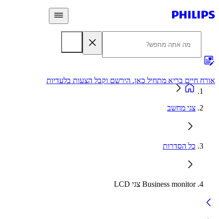
 חיים בריא מתחיל כאן. הירשם וקבל הצעות בלעדיות
אחריות
צגי מחשב
כל הסדרות
Business monitor צגי LCD