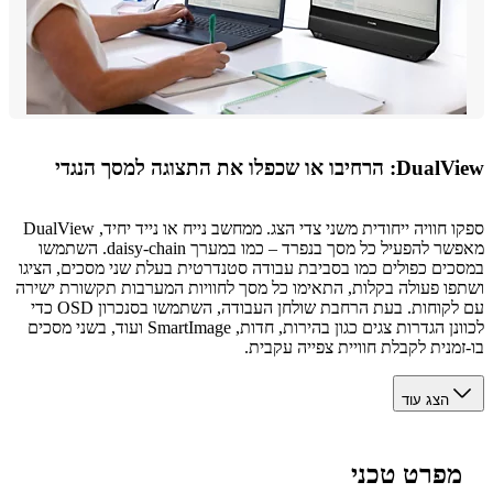
בו או שכפלו את התצוגה למסך הנגדי
ספקו חוויה ייחודית משני צדי הצג. ממחשב נייח או נייד יחיד, DualView
מאפשר להפעיל כל מסך בנפרד – כמו במערך daisy-chain. השתמשו
ים כפולים כמו בסביבת עבודה סטנדרטית בעלת שני מסכים, הציגו
ו פעולה בקלות, התאימו כל מסך לחוויות המערבות תקשורת ישירה
עם לקוחות. בעת הרחבת שולחן העבודה, השתמשו בסנכרון OSD כדי
לכוונן הגדרות צגים כגון בהירות, חדות, SmartImage ועוד, בשני מסכים
מנית לקבלת חוויית צפייה עקבית.
הצג עוד
פרט טכני