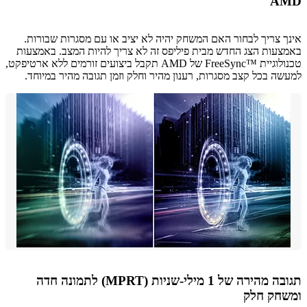
A
 צריך לבחור האם המשחק יהיה לא יציב או עם מסגרות שבורות.
עות הצג החדש מבית פיליפס זה לא צריך להיות המצב. באמצעות
טכנולוגיית FreeSync™‎ של AMD תקבל ביצועים זורמים ללא ארטיפקט,
ה בכל קצב מסגרות, רענון מהיר וחלק וזמן תגובה מהיר במיוחד.
תגובה מהירה של 1 מילי-שניות (MPRT) לתמונה חדה
חק חלק