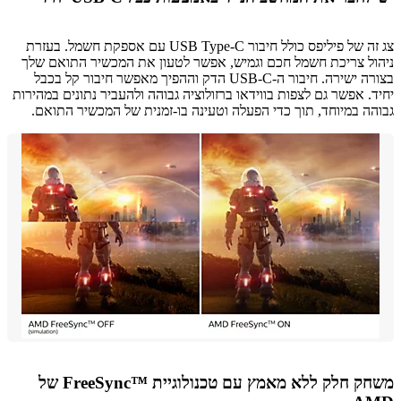
צג זה של פיליפס כולל חיבור USB Type-C עם אספקת חשמל. בעזרת
ל צריכת חשמל חכם וגמיש, אפשר לטעון את המכשיר התואם שלך
בצורה ישירה. חיבור ה-USB-C הדק וההפיך מאפשר חיבור קל בכבל
. אפשר גם לצפות בווידאו ברזולוציה גבוהה ולהעביר נתונים במהירות
ה במיוחד, תוך כדי הפעלה וטעינה בו-זמנית של המכשיר התואם.
משחק חלק ללא מאמץ עם טכנולוגיית FreeSync™‎ של