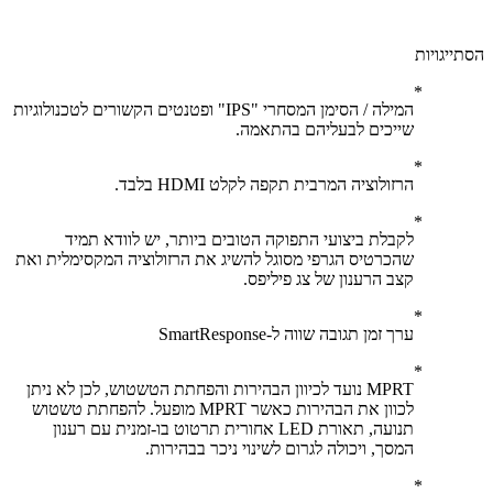
יגויות
המילה / הסימן המסחרי "IPS" ופטנטים הקשורים לטכנולוגיות
שייכים לבעליהם בהתאמה.
הרזולוציה המרבית תקפה לקלט HDMI בלבד.
לקבלת ביצועי התפוקה הטובים ביותר, יש לוודא תמיד
שהכרטיס הגרפי מסוגל להשיג את הרזולוציה המקסימלית ואת
קצב הרענון של צג פיליפס.
ערך זמן תגובה שווה ל-SmartResponse
MPRT נועד לכיוון הבהירות והפחתת הטשטוש, לכן לא ניתן
לכוון את הבהירות כאשר MPRT מופעל. להפחתת טשטוש
תנועה, תאורת LED אחורית תרטוט בו-זמנית עם רענון
המסך, ויכולה לגרום לשינוי ניכר בבהירות.