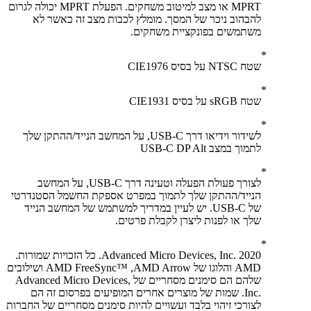
MPRT או מצב למיטוב משחקים. הפעלת MPRT יכולה לגרום
להבהוב ניכר של המסך. מומלץ לכבות מצב זה כאשר לא
משתמשים בפונקציית משחקים.
שטח NTSC על בסיס CIE1976
שטח sRGB על בסיס CIE1931
לשידור וידיאו דרך USB-C, על המחשב הנייד/ההתקן שלך
לתמוך במצב USB-C DP Alt
לצורך פעולת הפעלה וטעינה דרך USB-C, על המחשב
הנייד/ההתקן שלך לתמוך במפרט אספקת החשמל הסטנדרטי
של USB-C. יש לעיין במדריך למשתמש של המחשב הנייד
שלך או לפנות ליצרן לקבלת פרטים.
2020 Advanced Micro Devices, Inc.‎. כל הזכויות שמורות.
AMD והלוגו של AMD Arrow, ‏AMD FreeSync™‎ ושילובים
שלהם הם סימנים מסחריים של Advanced Micro Devices,
Inc.‎. שמות של מוצרים אחרים המופיעים בפרסום זה הם
לצורכי זיהוי בלבד ועשויים להיות סימנים מסחריים של החברות