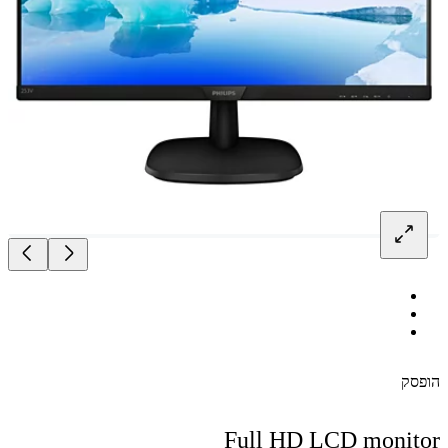
ק
Full HD LCD moni