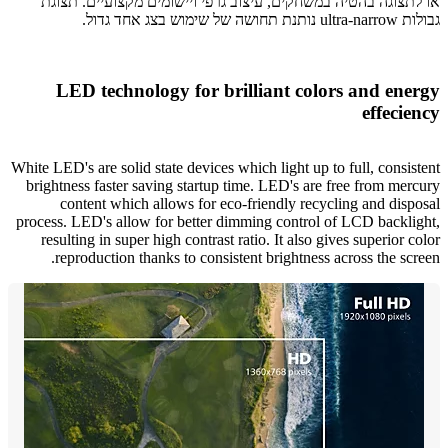
תצוגה בהטיה במשחקים, עיצוב גרפי ויישומים מקצועיים. תצוגת
 של שימוש בצג אחד גדול.
LED technology for brilliant colors and ene
effeci
White LED's are solid state devices which light up to full, consis
brightness faster saving startup time. LED's are free from mer
content which allows for eco-friendly recycling and disp
process. LED's allow for better dimming control of LCD backli
resulting in super high contrast ratio. It also gives superior 
reproduction thanks to consistent brightness across the scr