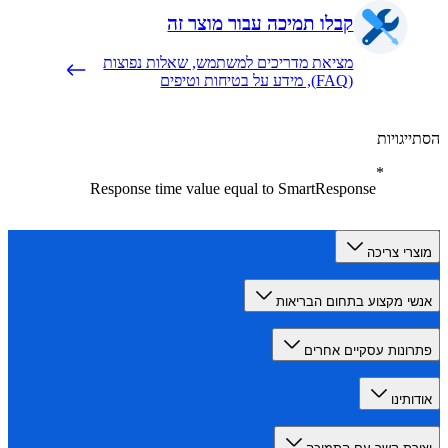
קבלו תמיכה עבור מוצר זה
מציאת מדריכים למשתמש, שאלות נפוצות
(FAQ), מידע על בטיחות וטיפים
יגויות
Response time value equal to SmartResponse
רי צריכה
י מקצוע בתחום הבריאות
ונות עסקיים אחרים
תינו