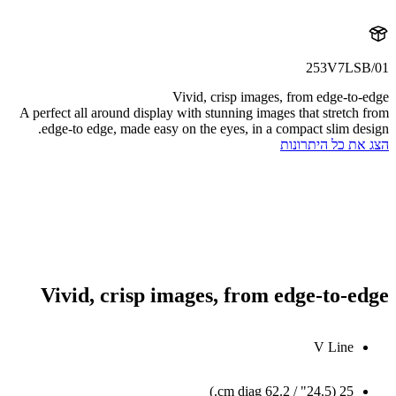
253V7LSB
Vivid, crisp images, from edge-to-
A perfect all around display with stunning images that stretch 
edge-to edge, made easy on the eyes, in a compact slim des
את כל היתרונות
Vivid, crisp images, from edge-to-e
V Line
25 (24.5" / 62.2 cm diag.)