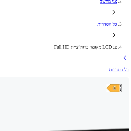
צגי מחשב
כל הסדרות
צג LCD מקומר ברזולוציית Full HD
כל הסדרות