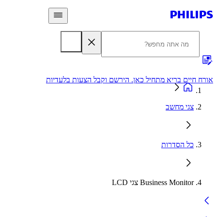
 חיים בריא מתחיל כאן. הירשם וקבל הצעות בלעדיות
אחריות
צגי מחשב
כל הסדרות
Business Monitor צגי LCD