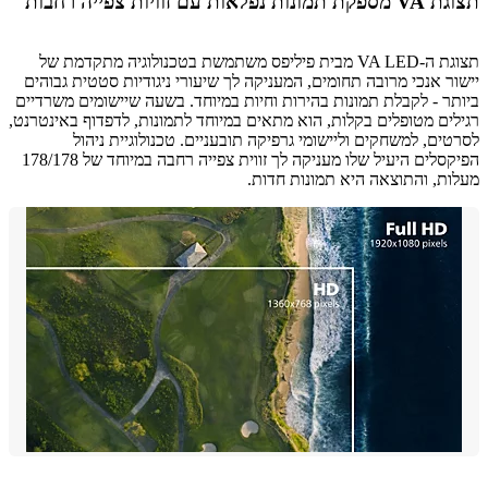
לאות עם זוויות צפייה רחבות
תצוגת ה-VA LED מבית פיליפס משתמשת בטכנולוגיה מתקדמת של
ר אנכי מרובה תחומים, המעניקה לך שיעורי ניגודיות סטטית גבוהים
ר - לקבלת תמונות בהירות וחיות במיוחד. בשעה שיישומים משרדיים
ים מטופלים בקלות, הוא מתאים במיוחד לתמונות, לדפדוף באינטרנט,
ים, למשחקים וליישומי גרפיקה תובעניים. טכנולוגיית ניהול
הפיקסלים היעיל שלו מעניקה לך זווית צפייה רחבה במיוחד של 178/178
ת, והתוצאה היא תמונות חדות.