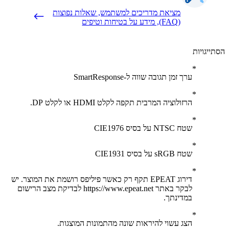
מציאת מדריכים למשתמש, שאלות נפוצות
(FAQ), מידע על בטיחות וטיפים
יגויות
ערך זמן תגובה שווה ל-SmartResponse
הרזולוציה המרבית תקפה לקלט HDMI או לקלט DP.
שטח NTSC על בסיס CIE1976
שטח sRGB על בסיס CIE1931
דירוג EPEAT תקף רק כאשר פיליפס רושמת את המוצר. יש
לבקר באתר https://www.epeat.net לבדיקת מצב הרישום
במדינתך.
הצג עשוי להיראות שונה מהתמונות המוצגות.