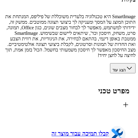
SmartImage היא טכנולוגיה בלעדית משוכללת של פיליפס, המנתחת את
ן המוצג על המסך ומעניקה לך ביצועי תצוגה ממוטבים. ממשק זה,
ידידותי למשתמש, מאפשר לך לבחור מצבים שונים, כגון Office, תמונה,
סרט, משחק, חיסכון וכד', שיתאים ליישום שבשימוש. SmartImage
ת באופן דינמי, בהתאם לבחירה, את הניגודיות, את רווית הצבע
החדות של תמונות וסרטונים, לקבלת ביצועי תצוגה אולטימטיביים.
החיסכון מאפשר לך חיסכון משמעותי בחשמל. הכול בזמן אמת, תוך
ה על לחצן יחיד!
הצג עוד
פרט טכני
קבלו תמיכה עבור מוצר זה