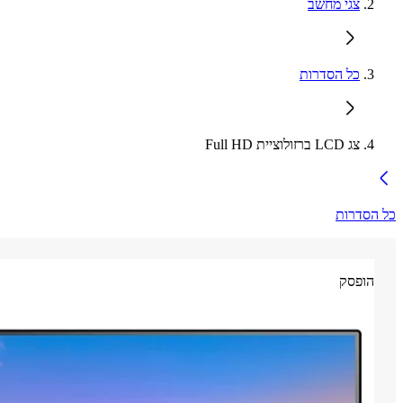
צגי מחשב
כל הסדרות
צג LCD ברזולוציית Full HD
כל הסדרות
הופסק