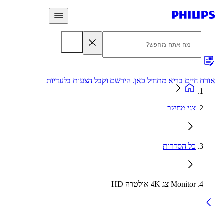
 חיים בריא מתחיל כאן. הירשם וקבל הצעות בלעדיות
אחריות
צגי מחשב
כל הסדרות
Monitor צג 4K‏ אולטרה HD