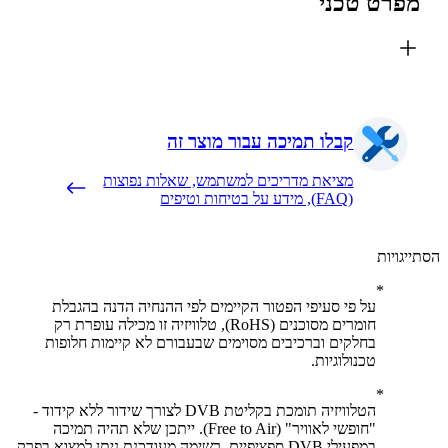
פרט טכני
קבלו תמיכה עבור מוצר זה
מציאת מדריכים למשתמש, שאלות נפוצות
(FAQ), מידע על בטיחות וטיפים
יגויות
על פי סעיפי הפטור הקיימים לפי ההנחיה הדנה בהגבלת
חומרים מסוכנים (RoHS), טלוויזיה זו מכילה עופרת רק
בחלקים וברכיבים מסוימים שבעבורם לא קיימות חלופות
טכנולוגיות.
הטלוויזיה תומכת בקליטת DVB לצורך שידור ללא קידוד -
"חופשי לאוויר" (Free to Air). ייתכן שלא תהיה תמיכה
במפעילי DVB ספציפיים. רשימה מעודכנת ניתן למצוא בפרק