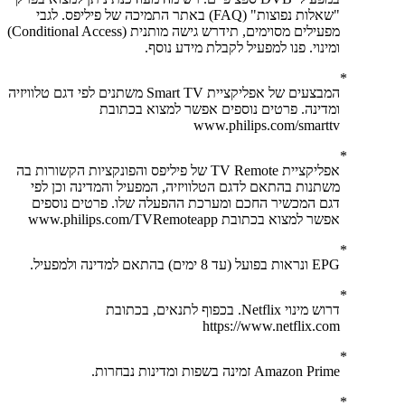
"שאלות נפוצות" (FAQ) באתר התמיכה של פיליפס. לגבי
מפעילים מסוימים, תידרש גישה מותנית (Conditional Access)
ומינוי. פנו למפעיל לקבלת מידע נוסף.
המבצעים של אפליקציית Smart TV משתנים לפי דגם טלוויזיה
ומדינה. פרטים נוספים אפשר למצוא בכתובת
www.philips.com/smarttv
אפליקציית TV Remote של פיליפס והפונקציות הקשורות בה
משתנות בהתאם לדגם הטלוויזיה, המפעיל והמדינה וכן לפי
דגם המכשיר החכם ומערכת ההפעלה שלו. פרטים נוספים
אפשר למצוא בכתובת www.philips.com/TVRemoteapp
EPG ונראות בפועל (עד 8 ימים) בהתאם למדינה ולמפעיל.
דרוש מינוי Netflix. בכפוף לתנאים, בכתובת
https://www.netflix.com
Amazon Prime זמינה בשפות ומדינות נבחרות.