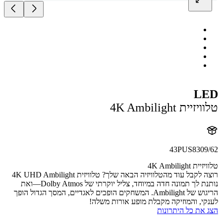
L
ית 4K Ambilight
43PUS8309
4K Ambilight
רוצה לקבל עוד מהטלוויזיה הבאה שלך? טלוויזית 4K UHD Ambilight
נותנת לך תמונה חדה במיוחד, צליל יוקרתי של Dolby Atmos—ואת
הריגוש של Ambilight. המשחקים הופכים לאגדיים, המסך הגדול הופך
י, והמוזיקה מקבלת מופע אורות משלה!
את כל היתרונות