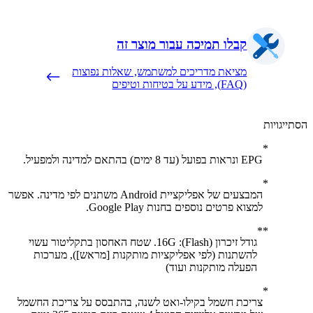
קבלו תמיכה עבור מוצר זה
מציאת מדריכים למשתמש, שאלות נפוצות
(FAQ), מידע על בטיחות וטיפים
יגויות
EPG ונראות בפועל (עד 8 ימים) בהתאם למדינה ולמפעיל.
המבצעים של אפליקציית Android משתנים לפי מדינה. אפשר
למצוא פרטים נוספים בחנות Google Play.
גודל זיכרון (Flash)‏: 16G. שטח האחסון בתקליטור עשוי
להשתנות (לפי אפליקציות מותקנות [מראש]), מערכות
הפעלה מותקנות ועוד)
צריכת חשמל בקילו-ואט לשנה, בהתבסס על צריכת החשמל