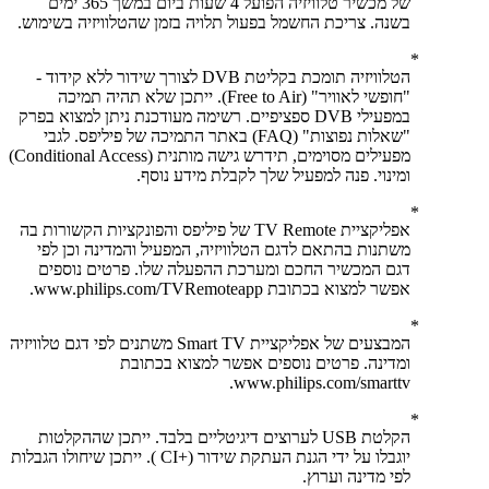
של מכשיר טלוויזיה הפועל 4 שעות ביום במשך 365 ימים
בשנה. צריכת החשמל בפעול תלויה בזמן שהטלוויזיה בשימוש.
הטלוויזיה תומכת בקליטת DVB לצורך שידור ללא קידוד -
"חופשי לאוויר" (Free to Air). ייתכן שלא תהיה תמיכה
במפעילי DVB ספציפיים. רשימה מעודכנת ניתן למצוא בפרק
"שאלות נפוצות" (FAQ) באתר התמיכה של פיליפס. לגבי
מפעילים מסוימים, תידרש גישה מותנית (Conditional Access)
ומינוי. פנה למפעיל שלך לקבלת מידע נוסף.
אפליקציית TV Remote של פיליפס והפונקציות הקשורות בה
משתנות בהתאם לדגם הטלוויזיה, המפעיל והמדינה וכן לפי
דגם המכשיר החכם ומערכת ההפעלה שלו. פרטים נוספים
אפשר למצוא בכתובת www.philips.com/TVRemoteapp.
המבצעים של אפליקציית Smart TV משתנים לפי דגם טלוויזיה
ומדינה. פרטים נוספים אפשר למצוא בכתובת
www.philips.com/smarttv.
הקלטת USB לערוצים דיגיטליים בלבד. ייתכן שההקלטות
יוגבלו על ידי הגנת העתקת שידור (+CI ). ייתכן שיחולו הגבלות
לפי מדינה וערוץ.