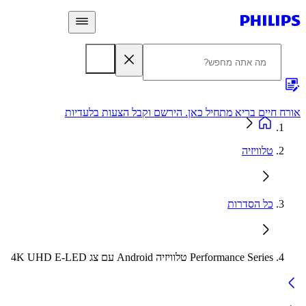
 חיים בריא מתחיל כאן. הירשם וקבל הצעות בלעדיות
אחריות
טלוויזיה
כל הסדרות
Performance Series טלוויזיה Android עם צג 4K UHD E-LED