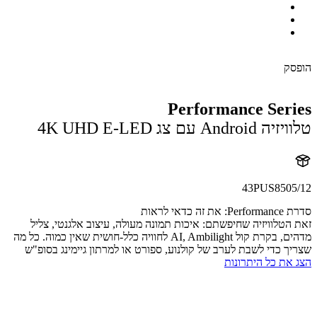
ק
Performance Ser
Andro עם צג 4K UHD E-LED
43PUS8505
זה כדאי לראות
הטלוויזיה שחיפשתם: איכות תמונה מעולה, עיצוב אלגנטי, צליל
מדהים, בקרת קול AI, Ambilight לחוויה כלל-חושית שאין כמוה. כל מה
ך כדי לשבת לערב של קולנוע, ספורט או למרתון גיימינג בסופ"ש
את כל היתרונות