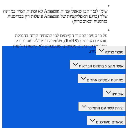
שימו לב: ייתכן שאפליקציות Amazon לא זמינות תמיד במדינה
שלך (כרגע האפליקציות של Amazon פועלות רק בבריטניה,
בגרמניה ובאוסטריה)
על פי סעיפי הפטור הקיימים לפי ההנחיה הדנה בהגבלת
חומרים מסוכנים (RoHS), טלוויזיה זו מכילה עופרת רק
בחלקים וברכיבים מסוימים שבעבורם לא קיימות חלופות
טכנולוגיות.
רי צריכה
י מקצוע בתחום הבריאות
ונות עסקיים אחרים
תינו
רת קשר עם התמיכה
רים מעודכנים