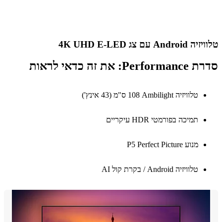
An עם צג 4K UHD E-LED
Pe: את זה כדאי לראות
טלוויזיה Ambilight‏ 108 ס"מ (43 אינץ')
תמיכה בפורמטי HDR עיקריים
מנוע P5 Perfect Picture
טלוויזיה Android / בקרת קול AI