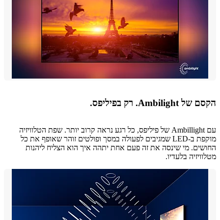
Ambilig. רק בפיליפס.
עם Ambillight של פיליפס, כל רגע נראה קרוב יותר. שפת הטלוויזיה
מוקפת ב-LED שמגיבים לפעולה במסך ופולטים זוהר שאופף את כל
ים. מי שינסה את זה פעם אחת יתהה איך הוא הצליח ליהנות
ויזיה בלעדיו.