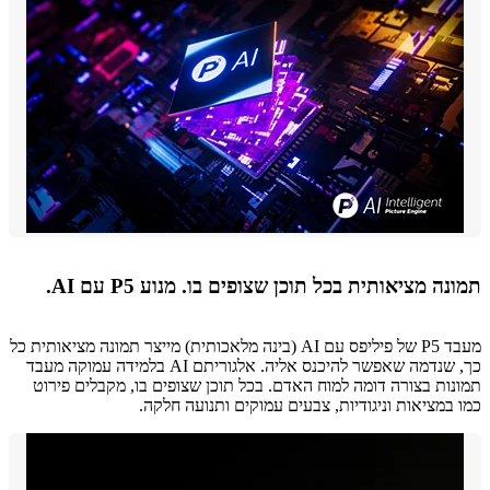
ה מציאותית בכל תוכן שצופים בו. מנוע P5 עם AI.
מעבד P5 של פיליפס עם AI (בינה מלאכותית) מייצר תמונה מציאותית כל
כך, שנדמה שאפשר להיכנס אליה. אלגוריתם AI בלמידה עמוקה מעבד
ות בצורה דומה למוח האדם. בכל תוכן שצופים בו, מקבלים פירוט
במציאות וניגודיות, צבעים עמוקים ותנועה חלקה.