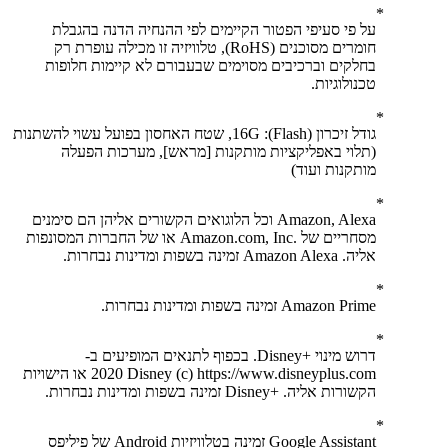
על פי סעיפי הפטור הקיימים לפי ההנחיה הדנה בהגבלת
חומרים מסוכנים (RoHS), טלוויזיה זו מכילה עופרת רק
בחלקים וברכיבים מסוימים שבעבורם לא קיימות חלופות
טכנולוגיות.
גודל זיכרון (Flash)‏: 16G, שטח האחסון בפועל עשוי להשתנות
(תלוי באפליקציות מותקנות [מראש], מערכות הפעלה
מותקנות ועוד)
Amazon, Alexa וכל הלוגואים הקשורים אליהן הם סימנים
מסחריים של .‏‎Amazon.com, Inc או של החברות המסונפות
אליה. Amazon Alexa זמינה בשפות ומדינות נבחרות.
Amazon Prime זמינה בשפות ומדינות נבחרות.
דרוש מינוי +Disney. בכפוף לתנאים המופיעים ב-
https://www.disneyplus.com‏ (c) 2020 Disney או הישויות
הקשורות אליה. +Disney זמינה בשפות ומדינות נבחרות.
Google Assistant זמינה בטלוויזיות Android של פיליפס