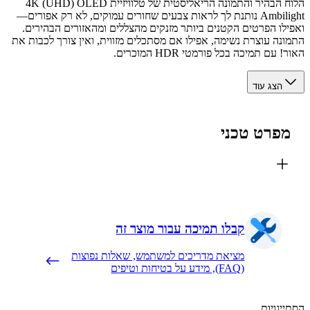
הלוח הבהיר והתמונה הריאליסטית של טלוויזיית 4K (UHD) OLED
Ambilight נותנת לך לראות צבעים שחורים עמוקים, לא רק אפורים—
לו הפרטים הקטנים ביותר מזנקים מהצללים ומהאזורים הבהירים.
נה עוצרת נשימה, אפילו אם מסתכלים מזווית, ואין צורך לכבות את
עם תמיכה בכל פורמטי HDR המוכרים.
הצג עוד
פרט טכני
קבלו תמיכה עבור מוצר זה
מציאת מדריכים למשתמש, שאלות נפוצות
(FAQ), מידע על בטיחות וטיפים
יגויות