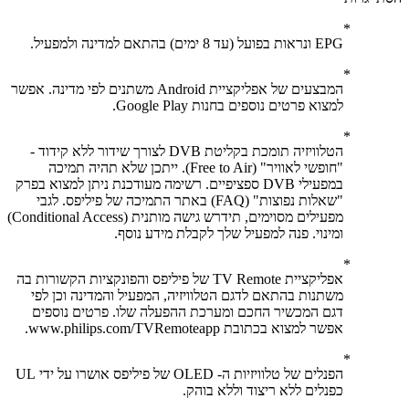
EPG ונראות בפועל (עד 8 ימים) בהתאם למדינה ולמפעיל.
המבצעים של אפליקציית Android משתנים לפי מדינה. אפשר
למצוא פרטים נוספים בחנות Google Play.
הטלוויזיה תומכת בקליטת DVB לצורך שידור ללא קידוד -
"חופשי לאוויר" (Free to Air). ייתכן שלא תהיה תמיכה
במפעילי DVB ספציפיים. רשימה מעודכנת ניתן למצוא בפרק
"שאלות נפוצות" (FAQ) באתר התמיכה של פיליפס. לגבי
מפעילים מסוימים, תידרש גישה מותנית (Conditional Access)
ומינוי. פנה למפעיל שלך לקבלת מידע נוסף.
אפליקציית TV Remote של פיליפס והפונקציות הקשורות בה
משתנות בהתאם לדגם הטלוויזיה, המפעיל והמדינה וכן לפי
דגם המכשיר החכם ומערכת ההפעלה שלו. פרטים נוספים
אפשר למצוא בכתובת www.philips.com/TVRemoteapp.
הפנלים של טלוויזיות ה- OLED של פיליפס אושרו על ידי UL
כפנלים ללא ריצוד וללא בוהק.