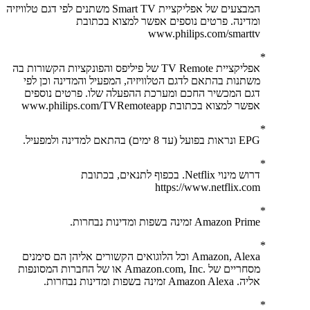
המבצעים של אפליקציית Smart TV משתנים לפי דגם טלוויזיה
ומדינה. פרטים נוספים אפשר למצוא בכתובת
www.philips.com/smarttv
אפליקציית TV Remote של פיליפס והפונקציות הקשורות בה
משתנות בהתאם לדגם הטלוויזיה, המפעיל והמדינה וכן לפי
דגם המכשיר החכם ומערכת ההפעלה שלו. פרטים נוספים
אפשר למצוא בכתובת www.philips.com/TVRemoteapp
EPG ונראות בפועל (עד 8 ימים) בהתאם למדינה ולמפעיל.
דרוש מינוי Netflix. בכפוף לתנאים, בכתובת
https://www.netflix.com
Amazon Prime זמינה בשפות ומדינות נבחרות.
Amazon, Alexa וכל הלוגואים הקשורים אליהן הם סימנים
מסחריים של .‏‎Amazon.com, Inc או של החברות המסונפות
אליה. Amazon Alexa זמינה בשפות ומדינות נבחרות.