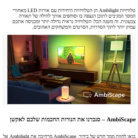
טלוויזיות Ambilight הן הטלוויזיות היחידות עם אורות LED מאחורי
 המגיבים לתוכן הנצפה בו וסוחפים אותך להילה של תאורה
נית. זה משנה הכל: הטלוויזיה נראית גדולה יותר ומכניסה אתכם
 יותר לתוך הסדרות, הסרטים והמשחקים האהובים.
סנכרנו את הנורות החכמות שלכם לאקשן
בואו לחוות ממד חדש של בידור. AmbiScape מרחיבה את Ambilight אל