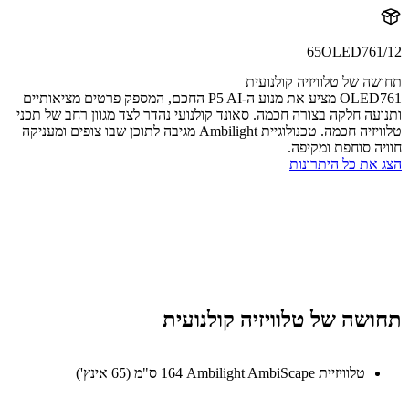
65OLED761
ה של טלוויזיה קולנועית
OLED761 מציע את מנוע ה-P5 AI החכם, המספק פרטים מציאותיים
עה חלקה בצורה חכמה. סאונד קולנועי נהדר לצד מגוון רחב של תכני
טלוויזיה חכמה. טכנולוגיית Ambilight מגיבה לתוכן שבו צופים ומעניקה
ה סוחפת ומקיפה.
את כל היתרונות
שה של טלוויזיה קולנועית
טלוויזיית Ambilight AmbiScape‏ 164 ס"מ (65 אינץ')