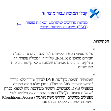
קבלו תמיכה עבור מוצר זה
מציאת מדריכים למשתמש, שאלות נפוצות
(FAQ), מידע על בטיחות וטיפים
יגויות
על פי סעיפי הפטור הקיימים לפי ההנחיה הדנה בהגבלת
חומרים מסוכנים (RoHS), טלוויזיה זו מכילה עופרת רק
בחלקים וברכיבים מסוימים שבעבורם לא קיימות חלופות
טכנולוגיות.
הטלוויזיה תומכת בקליטת DVB לצורך שידור ללא קידוד -
"חופשי לאוויר" (Free to Air). ייתכן שלא תהיה תמיכה
במפעילי DVB ספציפיים. רשימה מעודכנת ניתן למצוא בפרק
"שאלות נפוצות" (FAQ) באתר התמיכה של פיליפס. לגבי
מפעילים מסוימים, תידרש גישה מותנית (Conditional Access)
ומינוי. פנו למפעיל לקבלת מידע נוסף.