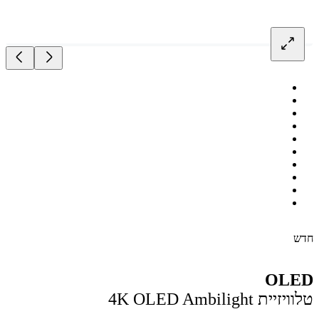
OL
ת 4K OLED Ambilight