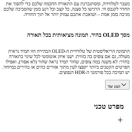
 לטלוויזיה, ומסתנכרנת עם התאורה החכמה שלכם כדי להפוך את
 לקנבס חי. הרגישו כל סצנה, כל קצב וכל רגע בזמן שהסביבה שלכם
ה בזמן אמת – ושואבת אתכם עמוק יותר אל תוך החוויה.
תית בכל תאורה
התמונה הריאליסטית של טלוויזיית ה-OLED הבהירה הזו תמיד נראית
ה, גם אם צופים בה בזווית. ישנו איזון אוטומטי לכל שינוי בתאורה
: לא משנה במה צופים, שחור תמיד נראה שחור (לא אפור), ואפילו
ים הקטנים ביותר יקפצו לעין מתוך אזורים כהים או בהירים במיוחד.
כה בכל פורמטי ה-HDR הנפוצים.
הצג עוד
פרט טכני