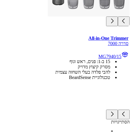
All-in-One Trim
7000
MG7940/15
15 ב-1: פנים, ראש וגוף
מסרק קיצוץ מדויק
להבי פלדה בעלי השחזה עצמית
טכנולוגיית BeardSense
יגויות