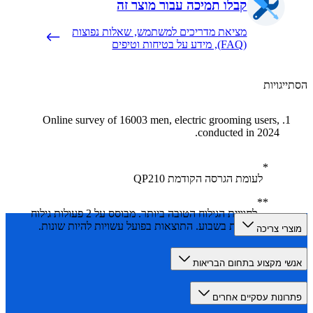
קבלו תמיכה עבור מוצר זה
מציאת מדריכים למשתמש, שאלות נפוצות
(FAQ), מידע על בטיחות וטיפים
יגויות
Online survey of 16003 men, electric grooming users,
conducted in 2024.
לעומת הגרסה הקודמת QP210
לחוויית הגילוח הטובה ביותר. מבוסס על 2 פעולות גילוח
מלאות בשבוע. התוצאות בפועל עשויות להיות שונות.
רי צריכה
י מקצוע בתחום הבריאות
ונות עסקיים אחרים