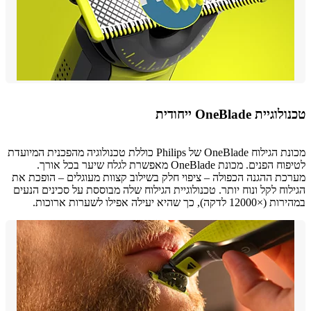
ת OneBlade ייחודית
מכונת הגילוח OneBlade של Philips כוללת טכנולוגיה מהפכנית המיועדת
לטיפוח הפנים. מכונת OneBlade מאפשרת לגלח שיער בכל אורך.
ת ההגנה הכפולה – ציפוי חלק בשילוב קצוות מעוגלים – הופכת את
וח לקל ונוח יותר. טכנולוגיית הגילוח שלה מבוססת על סכינים הנעים
), כך שהיא יעילה אפילו לשערות ארוכות.