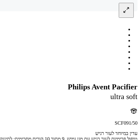
Philips Avent Pacifier
ultra soft
SCF091/50
עדין במיוחד לעור רגיש
טיפול פרימיום לעור רגיש עם מגן גמיש. 9 מתוך 10 הורים מסכימים: לתינוק אין גירוי בעור לאחר שהתחיל להשתמש במוצץ רך במיוחד.** ההקלה תמיד בהישג יד, לא משנה מי מטפל בתינוק. כעת 80% על בסיס צמחי.*