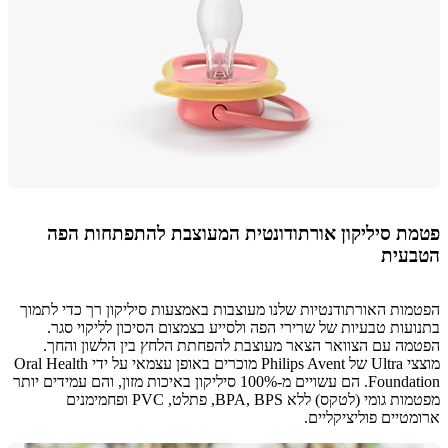
ת סיליקון אורתודונטית המעוצבת להתפתחות הפה
עית
ות האורתודנטיות שלנו מעוצבות באמצעות סיליקון רך כדי לתמוך
עות טבעיות של שרירי הפה ולסייע בצמצום הסיכון לליקוי סגר.
ה עם הצוואר הצאר מעוצבת להפחתת הלחץ בין הלשון והחך.
מוצצי Ultra של Philips Avent מוכרים באופן עצמאי על ידי Oral Health
Foundation. הם עשויים מ-100% סיליקון באיכות מזון, והם עמידים יותר
מפטמות גומי (לטקס) ללא BPA, BPS, פתלט, PVC ופחמימנים
טיים פוליציקליים.