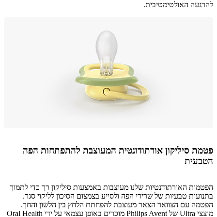
עה האולטימטיבית.
ת סיליקון אורתודונטית המעוצבת להתפתחות הפה
עית
ות האורתודנטיות שלנו מעוצבות באמצעות סיליקון רך כדי לתמוך
עות טבעיות של שרירי הפה ולסייע בצמצום הסיכון לליקוי סגר.
ה עם הצוואר הצאר מעוצבת להפחתת הלחץ בין הלשון והחך.
מוצצי Ultra של Philips Avent מוכרים באופן עצמאי על ידי Oral Health