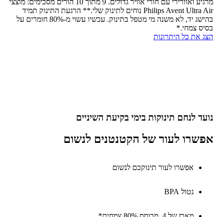
מרגיע ואוורירי עם חורי אוויר גדולים. 9 מתוך 10 הורים מסכימים: מוצצי
Philips Avent Ultra Air נוחים לתינוק שלי.** הרגעת התינוק תמיד
בהישג יד, לא משנה מי מטפל בתינוק. עכשיו עשוי מ-80% חומרים על
 צמחי.*
את כל היתרונות
 לנחם תינוקות בימי בקיעת השיניים
רו לעור של הקטנטנים לנשום
אפשרו לעור תינוקכם לנשום
נטול BPA
מארז של 4, מבוסס 80% צמחים*