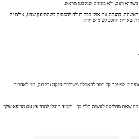
ו כשהוא רעב, ולא בזמנים שנקבעו מראש.
באופן דומה, כאשר תינוקך מראה סימנים של שובע, כגון התרחקות מהבקבוק, הגיע הזמן להפסיק את ההאכלה. זכרי זאת בעת האכלה משולבת בפעם הראשונה. בהנקה את אולי כבר רגילה להפסיק כשהתינוק שבע, אולם זה 
ת שארית החלב לשימוש חוזר. 
 - ביותר ממובן אחד, תינוקך נקשר אלייך במהלך ההנקה; לפעמים, אם את תנסי להשתמש בבקבוק, התינוק יחוש שאת מונעת ממנו את הדבר ה"אמיתי". למעבר קל יותר להאכלה משולבת הנקה ובקבוק, תני לאחרים 
אלו הם קווים כלליים, וכל אדם וכל משפחה הם שונים. חלק מהאמהות תבחרנה בהאכלה משולבת מלידה, בעוד שאחרות מניקות לאורך כל הדרך. זכרי, מה שאת מחליטה לעשות תלוי בך - ותמיד תוכלי להתייעץ עם הרופא שלך 