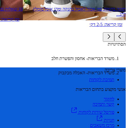
תזונה בהנקה: מה אסור לאכול בהנקה ומהו אוכל מומלץ
10 שאלות נפוצות בנושא הנקה
להנ...
זמן קריאה: 2-5 דק׳
זמן קריאה: 2-5 דק׳
הסתייגויות
משרד הבריאות- אחסון והפשרת חלב
מוצרי צריכה
משרד הבריאות- האכלה מבקבוק
תמיכת לקוחות
אנשי מקצוע בתחום הבריאות
לחקור
קשר ותמיכה
פורטל שירות לקוחות
חנויות
מרכז משאבים