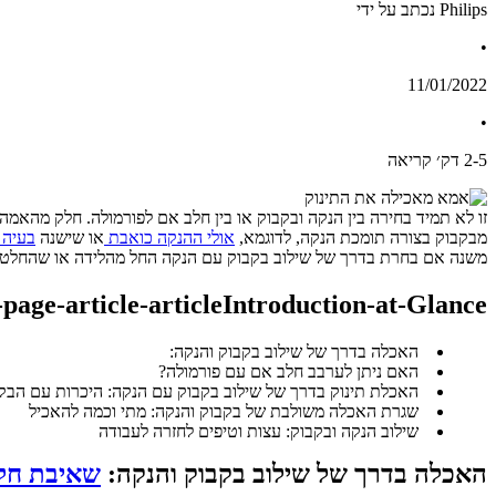
Philips נכתב על ידי
•
11/01/2022
•
5
-
2
דק׳ קריאה
מבקבוק בצורה תומכת הנקה, לדוגמא, 
אולי ההנקה כואבת 
או שישנה 
בעיה 
משנה אם בחרת בדרך של שילוב בקבוק עם הנקה החל מהלידה או שהחלטת ל
-page-article-articleIntroduction-at-Glance
האכלה בדרך של שילוב בקבוק והנקה:
האם ניתן לערבב חלב אם עם פורמולה?
האכלת תינוק בדרך של שילוב בקבוק עם הנקה: היכרות עם הבק
שגרת האכלה משולבת של בקבוק והנקה: מתי וכמה להאכיל
שילוב הנקה ובקבוק: עצות וטיפים לחזרה לעבודה
האכלה בדרך של שילוב בקבוק והנקה: 
שאיבת חל