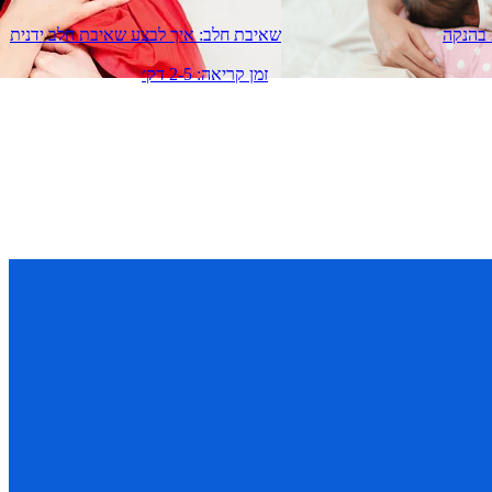
 בהנקה
שאיבת חלב: איך לבצע שאיבת חלב ידנית
זמן קריאה: 2-5 דק׳