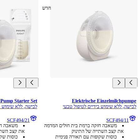
חדש
 Pump Starter Set
Elektrische Einzelmilchpumpe
לבישה, ללא שימוש בידיים לטיפול טבעי
לבישה, ללא שימוש ב
SCF494/21
SCF494/11
משאבה חזקה ברמת בית חולים המדמה
משאבה חז
את קצב השתייה של התינוק
את קצב השתי
כוסות שקופות עם תאורה פנימית
כוסות שקו