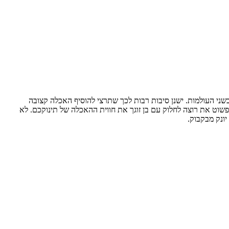
זו לא תמיד בחירה בין הנקה ובקבוק או בין חלב אם לפורמולה. חלק מהאמהות בוחרות בהאכלה בדרך של שילוב בקבוק והנקה ובכך נהנות מהטוב אשר בשני העולמות. ישנן סיבות רבות לכך שתרצי להוסיף האכלה קצובה 
 אולי את חוזרת לעבודה אחרי חופשת הלידה או שפשוט את רוצה לחלוק עם בן זוגך את חווית ההאכלה של תינוקכם. לא 
ונק מבקבוק.