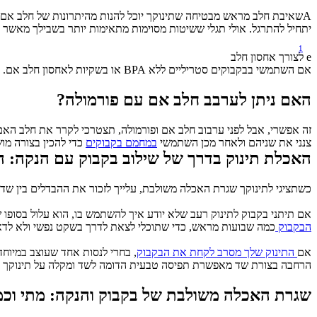
Aשאיבת חלב מראש מבטיחה שתינוקך יוכל להנות מהיתרונות של חלב אם אפילו כשאת לא שם כדי להאכיל אותו בעצמך. שימוש 
יתחיל להתרגל. אולי תגלי ששיטות מסוימות מתאימות יותר בשבילך מאשר אח
1
e לצורך אחסון חלב 
אם השתמשי בבקבוקים סטריליים ללא BPA או בשקיות לאחסון חלב אם. ניתן להקפיא חלב אם מיד או לשמור במקרר לעד ארבעה ימים או לשמור בטמפרטורת החדר לעד ארבע שעות.
האם ניתן לערבב חלב אם עם פורמולה?
צנני את שניהם ולאחר מכן השתמשי 
במחמם בקבוקים
 כדי להכין בצורה מ
האכלת תינוק בדרך של שילוב בקבוק עם הנקה: ה
כשתציגי לתינוקך שגרת האכלה משולבת, עלייך לזכור את ההבדלים בין שד ל
אם תיתני בקבוק לתינוק רעב שלא יודע איך להשתמש בו, הוא עלול בסופו 
הבקבוק 
כמה שבועות מראש, כדי שתוכלי לצאת לדרך בשקט נפשי ולא לדא
אם
 התינוק שלך מסרב לקחת את הבקבוק
, בחרי לנסות אחד שעוצב במיוחד
הרחבה בצורת שד מאפשרת תפיסה טבעית הדומה לשד ומקלה על תינוקך ב
שגרת האכלה משולבת של בקבוק והנקה: מתי וכמ