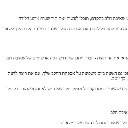
 שאיבת חלב בהקדם, תוכלי לעשות זאת תוך שעות מרגע הלידה. 
.ישנן אימהות שמוצאות את שאיבת החלב כשימושית מאוד כבר מן ההתחלה, במיוחד אם התינוק שלהן מתקשה להיצמד כראוי והן מתקשות להניק, שכן זה עוזר להתחיל לבסס את אספקת החלב שלהן. ללמוד בהקדם איך לשאוב 
חלק מהאימהות מבצעות שאיבת חלב ידנית, אבל רבות מוצאות ששימוש במשאבת חלב הוא הפתרון הפשוט. משאבות החלב שונות זו מזו לכן כדאי שתקראי את ההוראות - וזכרי, ייתכן שתידרש דקה או שתיים של שאיבה לפני 
כמות החלב שתשאבי יכולה להיות תלויה במועד ההנקה האחרונה ובתדירות השאיבה. אספקת החלב מושפעת גם מבחינה רגשית אם את רגועה ונינוחה וכן גם השעה ביום משפיעה על אספקת החלב שלך. אם את רוצה לדעת 
כך ייטב.
אם את רוצה לשלב שאיבת חלב עם הנקה, תשאבי מינימום שעה לפני תחילת ההנקה. כאשר תינוקך מגיע לשובע, תוכלי לשאוב במשאבת חלב כדי להבטיח שהשדיים מתרוקנים לחלוטין. חלב שאוב יש לאחסן ולשמור בבקבוקי 
איבת חלב:
אי חלב שאוב והתרגלי להשתמש במשאבה.