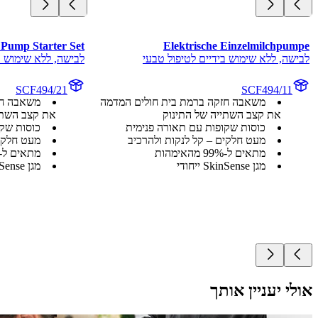
 Pump Starter Set
Elektrische Einzelmilchpumpe
לבישה, ללא שימוש בידיים לטיפול טבעי
לבישה, ללא שימוש ב
SCF494/21
SCF494/11
משאבה חזקה ברמת בית חולים המדמה
משאבה חז
את קצב השתייה של התינוק
את קצב השתי
כוסות שקופות עם תאורה פנימית
כוסות שקו
מעט חלקים – קל לנקות ולהרכיב
מעט חלקים
מתאים ל-99% מהאימהות
מתאים ל-99% מהאימהות
מגן SkinSense ייחודי
מגן SkinSense ייחודי
אולי יעניין אותך