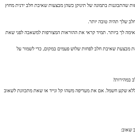
 אוקסיטוצין הוא ההורמון שגורם לשד להפריש חלב. ההורמון מופעל בדרכים שונות, כולל דרך הסתכלות על תינוקך. אימהות רבות מוצאות שהתבוננות בתמונה של תינוקן כשהן מבצעות שאיבת חלב ידנית מחוץ 
לב שלך תהיה טובה יותר. 
 ישנם סוגים שונים של משאבות חלב וכל אחת בעלת אלמנטים שונים. חקרי ובדקי את המשאבות השונות, בחרי את זו שמתאימה לך ביותר. תמיד קראי את ההוראות המצורפות למשאבה לפני שאת 
 אם בדרך כלל היית מאכילה את תינוקך שלוש פעמים במהלך הזמן שבו את לא נמצאת עמו, ודאי שאת מבצעת שאיבת חלב לפחות שלוש פעמים במקום, כדי לשמור על 
ב במהירות?
 עם כריות עיסוי רכות מגיעה עם ערכת סוללות המאפשרת לשאוב גם ללא שקע חשמל. אם את מעדיפה משהו קל ונייד או שאת מתכוונת לשאוב 
 שאוב: