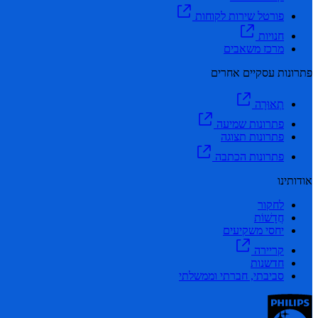
פורטל שירות לקוחות
חנויות
מרכז משאבים
פתרונות עסקיים אחרים
תְאוּרָה
פתרונות שמיעה
פתרונות תצוגה
פתרונות הכתבה
אודותינו
לחקור
חֲדָשׁוֹת
יחסי משקיעים
קריירה
חדשנות
סביבתי, חברתי וממשלתי