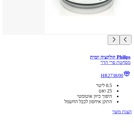
לקציה יומית
טת פרי הדר
HR2738/00
0.5 ליטר
25 ואט
היפוך כיוון אוטומטי
התקן איחסון לכבל החשמל
 מוצר