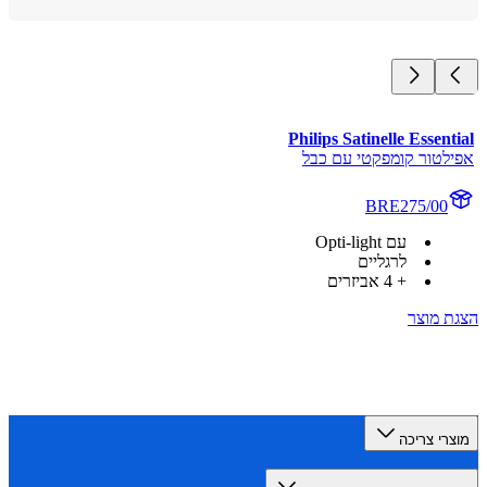
Philips Satinelle Essen
לטור קומפקטי עם כבל
BRE275/00
עם Opti-light
לרגליים
+ 4 אביזרים
 מוצר
רי צריכה