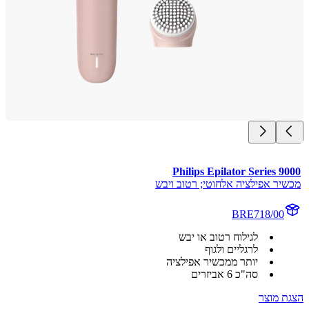
Philips Epilator Series 
יר אפילציה אלחוטי; רטוב ויבש
BRE718/00
לגילוח רטוב או יבש
לרגליים ולגוף
יותר ממכשיר אפילציה
סה"כ 6 אביזרים
 מוצר