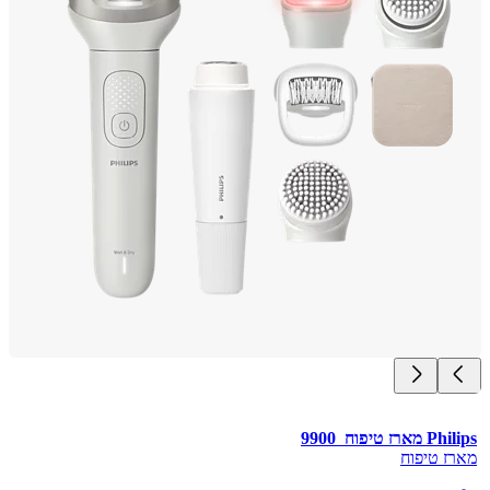
ז טיפוח  9900
ז טיפוח