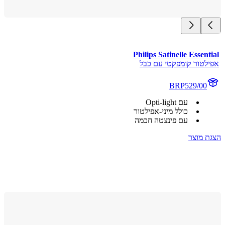
Philips Satinelle Essen
לטור קומפקטי עם כבל
BRP529/00
עם Opti-light
כולל מיני-אפילטור
עם פינצטה חכמה
 מוצר