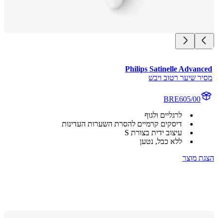
Philips Satinelle Advan
ר שיער רטוב ויבש
BRE605/00
לרגליים ולגוף
דיסקים קרמיים להסרת השערות העדינות
עיצוב ידית בצורת S
ללא כבל, נטען
 מוצר