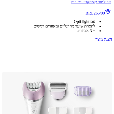
לטור קומפקטי עם כבל
BRE265/00
עם Opti-light
להסרת שיער מהרגליים ומאזורים רגישים
+ 3 אביזרים
 מוצר