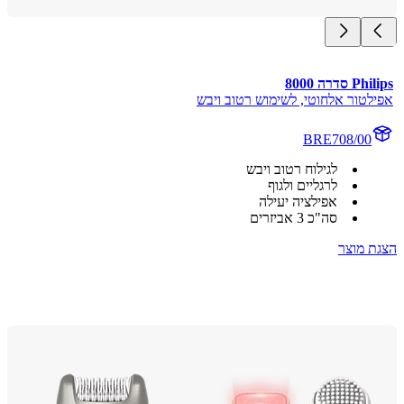
סדרה 8000
לטור אלחוטי, לשימוש רטוב ויבש
BRE708/00
לגילוח רטוב ויבש
לרגליים ולגוף
אפילציה יעילה
סה"כ 3 אביזרים
 מוצר