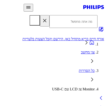
 חיים בריא מתחיל כאן. הירשם וקבל הצעות בלעדיות
אחריות
צגי מחשב
כל הסדרות
Monitor צג LCD עם USB-C