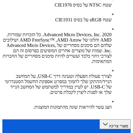
שטח NTSC על בסיס CIE1976
שטח sRGB על בסיס CIE1931
2020 Advanced Micro Devices, Inc.‎. כל הזכויות שמורות.
AMD והלוגו של AMD Arrow, ‏AMD FreeSync™‎ ושילובים
שלהם הם סימנים מסחריים של Advanced Micro Devices,
Inc.‎. שמות של מוצרים אחרים המופיעים בפרסום זה הם
לצורכי זיהוי בלבד ועשויים להיות סימנים מסחריים של החברות
המתאימות.
לצורך פעולת הפעלה וטעינה דרך USB-C, על המחשב
הנייד/ההתקן שלך לתמוך במפרט אספקת החשמל הסטנדרטי
של USB-C. יש לעיין במדריך למשתמש של המחשב הנייד
שלך או לפנות ליצרן לקבלת פרטים.
הצג עשוי להיראות שונה מהתמונות המוצגות.
רי צריכה