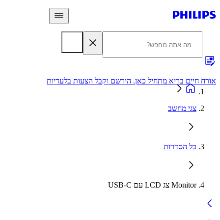
 חיים בריא מתחיל כאן. הירשם וקבל הצעות בלעדיות
אחריות
צגי מחשב
כל הסדרות
Monitor צג LCD עם USB-C