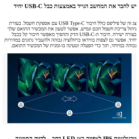
חבר את המחשב הנייד באמצעות כבל USB-C יחיד
צג זה של פיליפס כולל חיבור USB Type-C עם אספקת חשמל. בעזרת
ל צריכת חשמל חכם וגמיש, אפשר לטעון את המכשיר התואם שלך
בצורה ישירה. חיבור ה-USB-C הדק וההפיך מאפשר חיבור קל בכבל
. אפשר גם לצפות בווידאו ברזולוציה גבוהה ולהעביר נתונים במהירות
ה במיוחד, תוך כדי הפעלה וטעינה בו-זמנית של המכשיר התואם.
טכנולוגיית IPS לצפייה בצג LED רחב – לדיוק התמונה