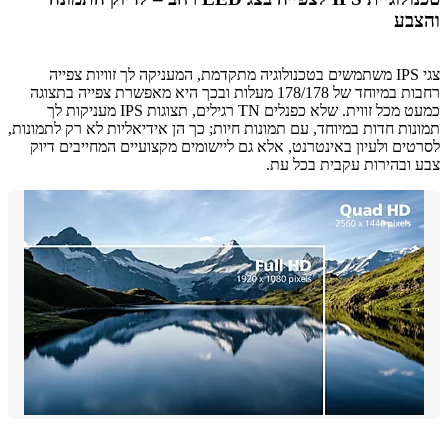
בע
צגי IPS משתמשים בטכנולוגיה מתקדמת, המעניקה לך זוויות צפייה
רחבות במיוחד של 178/178 מעלות ובכך היא מאפשרת צפייה בתצוגה
כמעט מכל זווית. שלא כפנלים TN רגילים, תצוגות IPS מעניקות לך
ות חדות במיוחד, עם תמונות חיות; כך הן אידיאליות לא רק לתמונות,
ים ולעיון באינטרנט, אלא גם ליישומים מקצועיים המחייבים דיוק
ובהירות עקבית בכל עת.