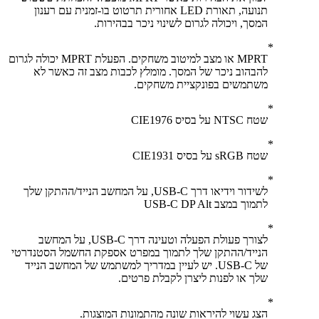
תנועה, תאורת LED אחורית תרטוט בו-זמנית עם רענון
המסך, ויכולה לגרום לשינוי ניכר בבהירות.
MPRT או מצב למיטוב משחקים. הפעלת MPRT יכולה לגרום
להבהוב ניכר של המסך. מומלץ לכבות מצב זה כאשר לא
משתמשים בפונקציית משחקים.
שטח NTSC על בסיס CIE1976
שטח sRGB על בסיס CIE1931
לשידור וידיאו דרך USB-C, על המחשב הנייד/ההתקן שלך
לתמוך במצב USB-C DP Alt
לצורך פעולת הפעלה וטעינה דרך USB-C, על המחשב
הנייד/ההתקן שלך לתמוך במפרט אספקת החשמל הסטנדרטי
של USB-C. יש לעיין במדריך למשתמש של המחשב הנייד
שלך או לפנות ליצרן לקבלת פרטים.
הצג עשוי להיראות שונה מהתמונות המוצגות.