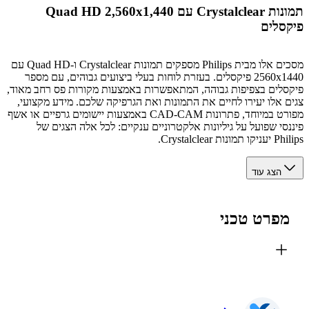
תמונות Crystalclear עם Quad HD 2,560x1,440
סלים
מסכים אלו מבית Philips מספקים תמונות Crystalclear ו-Quad HD עם
2560x1440 פיקסלים. בעזרת לוחות בעלי ביצועים גבוהים, עם מספר
לים בצפיפות גבוהה, המתאפשרות באמצעות מקורות פס רחב מאוד,
 אלו יעירו לחיים את התמונות ואת הגרפיקה שלכם. מידע מקצועי,
מפורט במיוחד, פתרונות CAD-CAM באמצעות יישומים גרפיים או אשף
סי שפועל על גיליונות אלקטרוניים ענקיים: לכל אלה הצגים של
ת Crystalclear.
הצג עוד
פרט טכני