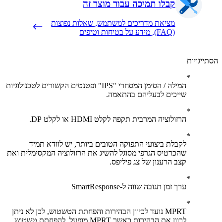
קבלו תמיכה עבור מוצר זה
מציאת מדריכים למשתמש, שאלות נפוצות
(FAQ), מידע על בטיחות וטיפים
יגויות
המילה / הסימן המסחרי "IPS" ופטנטים הקשורים לטכנולוגיות
שייכים לבעליהם בהתאמה.
הרזולוציה המרבית תקפה לקלט HDMI או לקלט DP.
לקבלת ביצועי התפוקה הטובים ביותר, יש לוודא תמיד
שהכרטיס הגרפי מסוגל להשיג את הרזולוציה המקסימלית ואת
קצב הרענון של צג פיליפס.
ערך זמן תגובה שווה ל-SmartResponse
MPRT נועד לכיוון הבהירות והפחתת הטשטוש, לכן לא ניתן
לכוון את הבהירות כאשר MPRT מופעל. להפחתת טשטוש