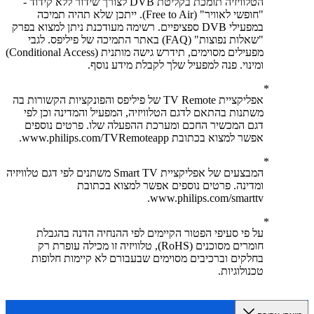
הטלוויזיה תומכת בקליטת DVB לצורך שידור ללא קידוד -
"חופשי לאוויר" (Free to Air). ייתכן שלא תהיה תמיכה
במפעילי DVB ספציפיים. רשימה מעודכנת ניתן למצוא בפרק
"שאלות נפוצות" (FAQ) באתר התמיכה של פיליפס. לגבי
מפעילים מסוימים, תידרש גישה מותנית (Conditional Access)
ומינוי. פנה למפעיל שלך לקבלת מידע נוסף.
אפליקציית TV Remote של פיליפס והפונקציות הקשורות בה
משתנות בהתאם לדגם הטלוויזיה, המפעיל והמדינה וכן לפי
דגם המכשיר החכם ומערכת ההפעלה שלו. פרטים נוספים
אפשר למצוא בכתובת www.philips.com/TVRemoteapp.
המבצעים של אפליקציית Smart TV משתנים לפי דגם טלוויזיה
ומדינה. פרטים נוספים אפשר למצוא בכתובת
www.philips.com/smarttv.
על פי סעיפי הפטור הקיימים לפי ההנחיה הדנה בהגבלת
חומרים מסוכנים (RoHS), טלוויזיה זו מכילה עופרת רק
בחלקים וברכיבים מסוימים שבעבורם לא קיימות חלופות
טכנולוגיות.