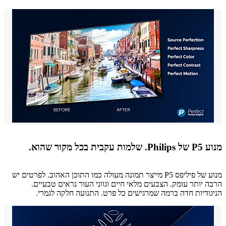
ת בכל מקור שהוא.
מנוע של פיליפס P5 מייצר תמונה מעולה כמו התוכן האהוב. לפרטים יש
 יותר עומק. הצבעים מלאי חיים וגווני העור נראים טבעיים.
ודיות חדה ברמה שמרגישים כל פרט. התנועה חלקה לגמרי.