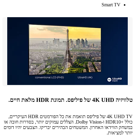
Smart TV
פיליפס. תמונת HDR מלאת חיים.
4K UHD TV של פיליפס תואמת את כל הפורמטים HDR העיקריים,
כולל +HDR10 ו-Dolby Vision. הצללים עמוקים יותר, בסדרות חובה או
ק הווידאו האחרון. המשטחים הבהירים יבריקו. הצבעים יהיו דומים
 למציאות.