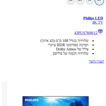
Philips 
4K
43PUS7608/12
טלוויזיה בגודל‏ 108 ס"מ (43 אינץ')
תמיכה בפורמטי HDR עיקרי
צליל של Dolby Atmos
טלוויזיה חכמה של פיליפס
 מוצר