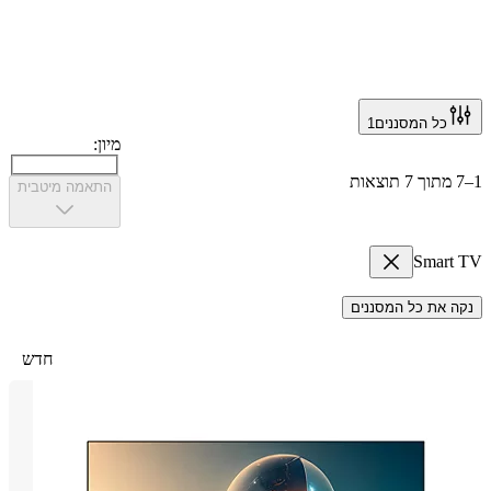
כל המסננים
1
מיון:
התאמה מיטבית
Smar
 את כל המסננים
חדש