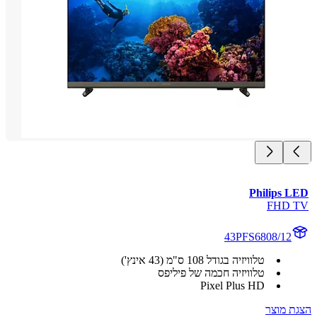
Philips 
FHD
43PFS6808/12
טלוויזיה בגודל‏ 108 ס"מ (43 אינץ')
טלוויזיה חכמה של פיליפס
Pixel Plus HD
 מוצר