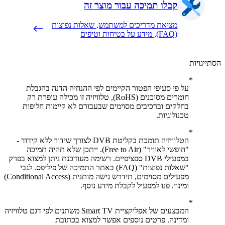
קבלו תמיכה עבור מוצר זה
מציאת מדריכים למשתמש, שאלות נפוצות
(FAQ), מידע על בטיחות וטיפים
יגויות
על פי סעיפי הפטור הקיימים לפי ההנחיה הדנה בהגבלת
חומרים מסוכנים (RoHS), טלוויזיה זו מכילה עופרת רק
בחלקים וברכיבים מסוימים שבעבורם לא קיימות חלופות
טכנולוגיות.
הטלוויזיה תומכת בקליטת DVB לצורך שידור ללא קידוד -
"חופשי לאוויר" (Free to Air). ייתכן שלא תהיה תמיכה
במפעילי DVB ספציפיים. רשימה מעודכנת ניתן למצוא בפרק
"שאלות נפוצות" (FAQ) באתר התמיכה של פיליפס. לגבי
מפעילים מסוימים, תידרש גישה מותנית (Conditional Access)
ומינוי. פנו למפעיל לקבלת מידע נוסף.
המבצעים של אפליקציית Smart TV משתנים לפי דגם טלוויזיה
ומדינה. פרטים נוספים אפשר למצוא בכתובת