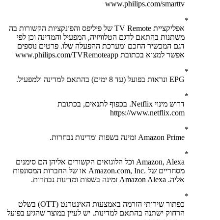
www.philips.com/smarttv
אפליקציית TV Remote של פיליפס והפונקציות הקשורות בה
משתנות בהתאם לדגם הטלוויזיה, המפעיל והמדינה וכן לפי
דגם המכשיר החכם ומערכת ההפעלה שלו. פרטים נוספים
אפשר למצוא בכתובת www.philips.com/TVRemoteapp
EPG ונראות בפועל (עד 8 ימים) בהתאם למדינה ולמפעיל.
דרוש מינוי Netflix. בכפוף לתנאים, בכתובת
https://www.netflix.com
Amazon Prime זמינה בשפות ומדינות נבחרות.
Amazon, Alexa וכל הלוגואים הקשורים אליהן הם סימנים
מסחריים של .‏‎Amazon.com, Inc או של החברות המסונפות
אליה. Amazon Alexa זמינה בשפות ומדינות נבחרות.
כפתור שירותי הזרמה באמצעות האינטרנט (OTT) בשלט
הרחוק ישתנה בהתאם למדינות. יש לעיין במוצר שהגיע בפועל