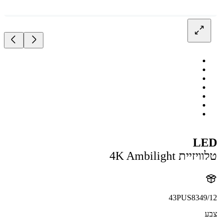
L
ית 4K Ambilight
43PUS8349