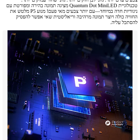
טכנולוגיית Quantum Dot MiniLED מציגה תמונה בהירה ומפורטת עם
ניגודיות חדה במיוחד—עם יותר צבעים מאי פעם! מנוע P5 מלטש את
יה כולה ויוצר תמונה מרהיבה וריאליסטית שאי אפשר להפסיק
כל עליה.