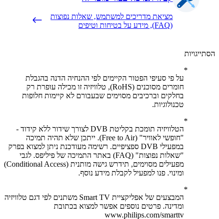
מציאת מדריכים למשתמש, שאלות נפוצות
(FAQ), מידע על בטיחות וטיפים
יגויות
על פי סעיפי הפטור הקיימים לפי ההנחיה הדנה בהגבלת
חומרים מסוכנים (RoHS), טלוויזיה זו מכילה עופרת רק
בחלקים וברכיבים מסוימים שבעבורם לא קיימות חלופות
טכנולוגיות.
הטלוויזיה תומכת בקליטת DVB לצורך שידור ללא קידוד -
"חופשי לאוויר" (Free to Air). ייתכן שלא תהיה תמיכה
במפעילי DVB ספציפיים. רשימה מעודכנת ניתן למצוא בפרק
"שאלות נפוצות" (FAQ) באתר התמיכה של פיליפס. לגבי
מפעילים מסוימים, תידרש גישה מותנית (Conditional Access)
ומינוי. פנו למפעיל לקבלת מידע נוסף.
המבצעים של אפליקציית Smart TV משתנים לפי דגם טלוויזיה
ומדינה. פרטים נוספים אפשר למצוא בכתובת
www.philips.com/smarttv