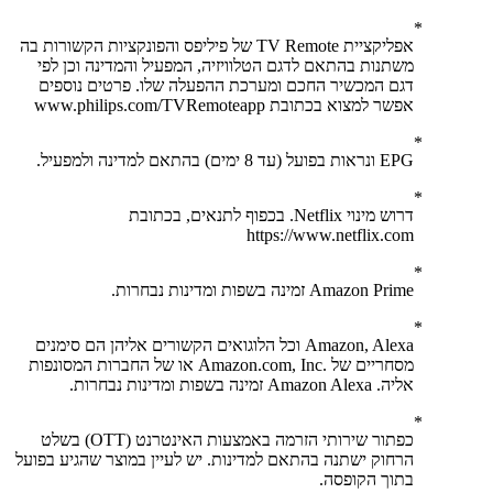
אפליקציית TV Remote של פיליפס והפונקציות הקשורות בה
משתנות בהתאם לדגם הטלוויזיה, המפעיל והמדינה וכן לפי
דגם המכשיר החכם ומערכת ההפעלה שלו. פרטים נוספים
אפשר למצוא בכתובת www.philips.com/TVRemoteapp
EPG ונראות בפועל (עד 8 ימים) בהתאם למדינה ולמפעיל.
דרוש מינוי Netflix. בכפוף לתנאים, בכתובת
https://www.netflix.com
Amazon Prime זמינה בשפות ומדינות נבחרות.
Amazon, Alexa וכל הלוגואים הקשורים אליהן הם סימנים
מסחריים של .‏‎Amazon.com, Inc או של החברות המסונפות
אליה. Amazon Alexa זמינה בשפות ומדינות נבחרות.
כפתור שירותי הזרמה באמצעות האינטרנט (OTT) בשלט
הרחוק ישתנה בהתאם למדינות. יש לעיין במוצר שהגיע בפועל
בתוך הקופסה.