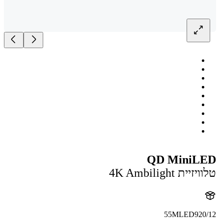
QD MiniL
ית 4K Ambilight
55MLED920